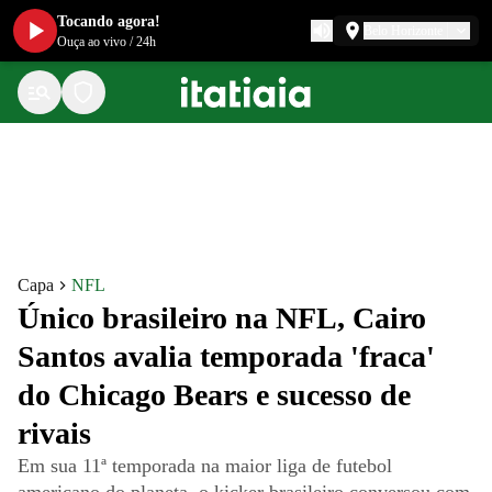
Tocando agora!
Belo Horizonte
Ouça ao vivo
/
24h
Capa
NFL
Único brasileiro na NFL, Cairo
Santos avalia temporada 'fraca'
do Chicago Bears e sucesso de
rivais
Em sua 11ª temporada na maior liga de futebol