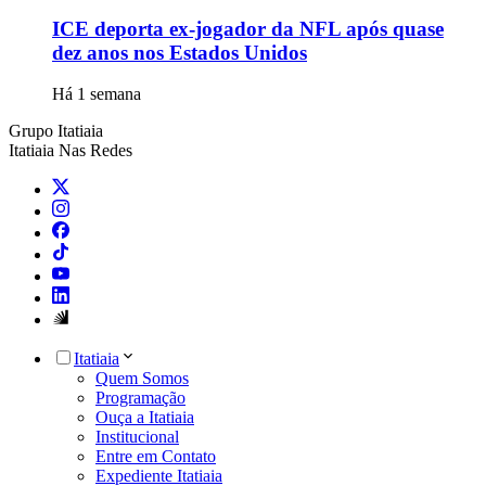
ICE deporta ex-jogador da NFL após quase
dez anos nos Estados Unidos
Há 1 semana
Grupo Itatiaia
Itatiaia Nas Redes
Itatiaia
Quem Somos
Programação
Ouça a Itatiaia
Institucional
Entre em Contato
Expediente Itatiaia