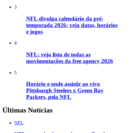
3
NFL divulga calendário da pré-
temporada 2026; veja datas, horários
e jogos
4
NFL: veja lista de todas as
movimentações da free agency 2026
5
Horário e onde assistir ao vivo
Pittsburgh Steelers x Green Bay
Packers, pela NFL
Últimas Notícias
NFL