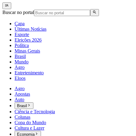
Buscar no portal
Capa
Últimas Notícias
Esporte
Eleições 2026
Política
Minas Gerais
Brasil
Mundo
Agro
Entretenimento
Eloos
Agro
Apostas
Auto
Brasil
Ciência e Tecnologia
Colunas
Copa do Mundo
Cultura e Lazer
Economia