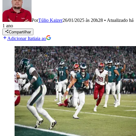
Por
Túlio Kaizer
26/01/2025 às 20h28
•
Atualizado
há
1 ano
Compartilhar
Adicionar Itatiaia ao