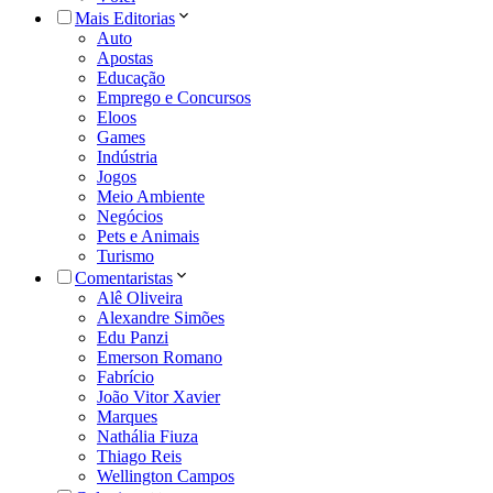
Mais Editorias
Auto
Apostas
Educação
Emprego e Concursos
Eloos
Games
Indústria
Jogos
Meio Ambiente
Negócios
Pets e Animais
Turismo
Comentaristas
Alê Oliveira
Alexandre Simões
Edu Panzi
Emerson Romano
Fabrício
João Vitor Xavier
Marques
Nathália Fiuza
Thiago Reis
Wellington Campos