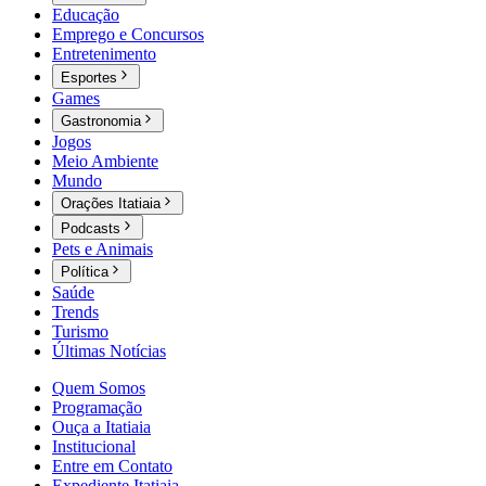
Educação
Emprego e Concursos
Entretenimento
Esportes
Games
Gastronomia
Jogos
Meio Ambiente
Mundo
Orações Itatiaia
Podcasts
Pets e Animais
Política
Saúde
Trends
Turismo
Últimas Notícias
Quem Somos
Programação
Ouça a Itatiaia
Institucional
Entre em Contato
Expediente Itatiaia