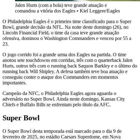
Jalen Hurts (com a bola) teve grande atuação e
comandou a vitória dos Eagles
•
Kiel Leggere/Eagles
O Philadelphia Eagles é o primeiro time classificado para o Super
Bowl, grande decisão da NFL. Na noite deste domingo (26), no
Lincoln Financial Field, o time da casa teve grande atuação
ofensiva, dominou o Washington Commanders e venceu por 55 a
23.
O jogo corrido foi a grande arma dos Eagles na partida. O time
anotou sete touchdowns em corridas, três com o quarterback Jalen
Hurts, outros três com o running back Saquon Barkley e o último do
running back Will Shipley. A defesa também teve boa atuação e
conseguiu conter o ataque dos Commanders em momentos
importantes.
Campeão da NFC, o Philadelphia Eagles agora aguarda o
adversário no Super Bowl. Ainda neste domingo, Kansas City
Chiefs e Buffalo Bills se enfrentam pelo título da AFC.
Super Bowl
O Super Bowl desta temporada está marcado para o dia 9 de
fevereiro de 2025, no estádio Caesars Superdome, em Nova