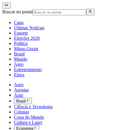
Buscar no portal
Capa
Últimas Notícias
Esporte
Eleições 2026
Política
Minas Gerais
Brasil
Mundo
Agro
Entretenimento
Eloos
Agro
Apostas
Auto
Brasil
Ciência e Tecnologia
Colunas
Copa do Mundo
Cultura e Lazer
Economia