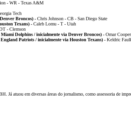
ion - WR - Texas A&M
eorgia Tech
a Denver Broncos) -
Chris Johnson - CB - San Diego State
Houston Texans) -
Caleb Lomu - T - Utah
 DT - Clemson
a Miami Dolphins
/ inicialmente
via Denver Broncos) -
Omar Cooper 
 England Patriots / inicialmente via Houston Texans) -
Keldric Fau
iBH. Já atuou em diversas áreas do jornalismo, como assessoria de imp