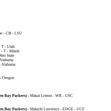
ne - CB - LSU
 T - Utah
 - T - Miami
hio State
 Alabama
- Alabama
 - Oregon
een Bay Packers)
-
Makai Lemon - WR - USC
een Bay Packers) -
Malachi Lawrence - EDGE - UCF