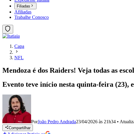
Filiadas
Afiliadas
Trabalhe Conosco
Capa
NFL
Mendoza é dos Raiders! Veja todas as esco
Evento teve início nesta quinta-feira (23),
Por
João Pedro Andrada
23/04/2026 às 21h34
•
Atuali
Compartilhar