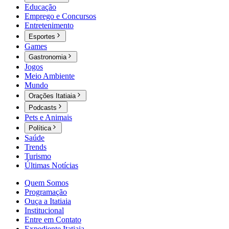
Educação
Emprego e Concursos
Entretenimento
Esportes
Games
Gastronomia
Jogos
Meio Ambiente
Mundo
Orações Itatiaia
Podcasts
Pets e Animais
Política
Saúde
Trends
Turismo
Últimas Notícias
Quem Somos
Programação
Ouça a Itatiaia
Institucional
Entre em Contato
Expediente Itatiaia