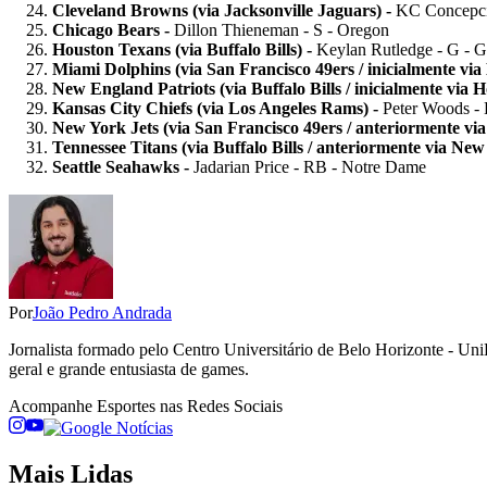
Cleveland Browns
(via Jacksonville Jaguars) -
KC Concepc
Chicago Bears -
Dillon Thieneman - S - Oregon
Houston Texans (via Buffalo Bills) -
Keylan Rutledge - G - G
Miami Dolphins (via San Francisco 49ers / inicialmente vi
New England Patriots (via Buffalo Bills / inicialmente via 
Kansas City Chiefs
(via Los Angeles Rams) -
Peter Woods -
New York Jets (via San Francisco 49ers / anteriormente vi
Tennessee Titans (via Buffalo Bills / anteriormente via New
Seattle Seahawks -
Jadarian Price - RB - Notre Dame
Por
João Pedro Andrada
Jornalista formado pelo Centro Universitário de Belo Horizonte - Un
geral e grande entusiasta de games.
Acompanhe
Esportes
nas Redes Sociais
Mais Lidas