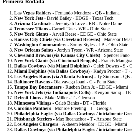
Primeira Rodada
Las Vegas Raiders -
Fernando Mendoza - QB - Indiana
New York Jets -
David Bailey - EDGE - Texas Tech
Arizona Cardinals -
Jeremiyah Love - RB - Notre Dame
Tennessee Titans -
Carnell Tate - WR - Ohio State
New York Giants -
Arvell Reese - EDGE - Ohio State
Kansas City Chiefs (via Cleveland Browns)
- Mansoor Dela
Washington Commanders
- Sonny Styles - LB - Ohio State
New Orleans Saints -
Jordyn Tyson - WR - Arizona State
Cleveland Browns (via Kansas City Chiefs) -
Spencer Fano -
New York Giants (via Cincinnati Bengals) -
Francis Mauigoa
Dallas Cowboys (via Miami Dolphins) -
Caleb Downs - S - O
Miami Dolphins (via Dallas Cowboys) -
Kadyn Proctor - T -
Los Angeles Rams
(via Atlanta Falcons) -
Ty Simpson - QB 
Baltimore Ravens -
Olaivavega Ioani - G - Penn State
Tampa Bay Buccaneers -
Rueben Bain Jr. - EDGE - Miami
New York Jets
(via Indianapolis Colts) -
Kenyon Sadiq - TE
Detroit Lions -
Blake Miller - T - Clemson
Minnesota Vikings -
Caleb Banks - DT - Florida
Carolina Panthers -
Monroe Freeling - T - Georgia
Philadelphia Eagles (via Dallas Cowboys / inicialmente Gr
Pittsburgh Steelers -
Max Iheanachor - T - Arizona State
Los Angeles Chargers -
Akheem Mesidor - EDGE - Miami
Dallas Cowboys
(via Philadelphia Eagles / inicialmente Gr