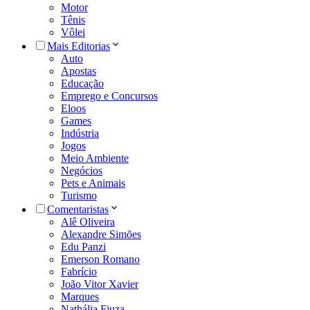
Motor
Tênis
Vôlei
Mais Editorias
Auto
Apostas
Educação
Emprego e Concursos
Eloos
Games
Indústria
Jogos
Meio Ambiente
Negócios
Pets e Animais
Turismo
Comentaristas
Alê Oliveira
Alexandre Simões
Edu Panzi
Emerson Romano
Fabrício
João Vitor Xavier
Marques
Nathália Fiuza