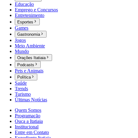
Educação
Emprego e Concursos
Entretenimento
Esportes
Games
Gastronomia
Jogos
Meio Ambiente
Mundo
Orações Itatiaia
Podcasts
Pets e Animais
Política
Saúde
Trends
Turismo
Últimas Notícias
Quem Somos
Programação
Ouça a Itatiaia
Institucional
Entre em Contato
Expediente Itatiaia