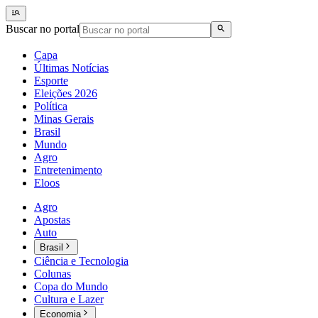
Buscar no portal
Capa
Últimas Notícias
Esporte
Eleições 2026
Política
Minas Gerais
Brasil
Mundo
Agro
Entretenimento
Eloos
Agro
Apostas
Auto
Brasil
Ciência e Tecnologia
Colunas
Copa do Mundo
Cultura e Lazer
Economia