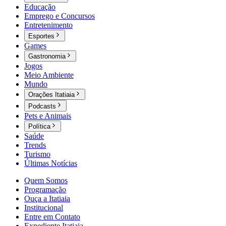
Educação
Emprego e Concursos
Entretenimento
Esportes
Games
Gastronomia
Jogos
Meio Ambiente
Mundo
Orações Itatiaia
Podcasts
Pets e Animais
Política
Saúde
Trends
Turismo
Últimas Notícias
Quem Somos
Programação
Ouça a Itatiaia
Institucional
Entre em Contato
Expediente Itatiaia