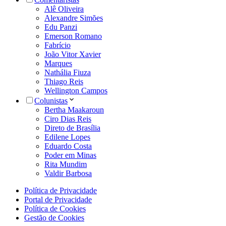
Alê Oliveira
Alexandre Simões
Edu Panzi
Emerson Romano
Fabrício
João Vitor Xavier
Marques
Nathália Fiuza
Thiago Reis
Wellington Campos
Colunistas
Bertha Maakaroun
Ciro Dias Reis
Direto de Brasília
Edilene Lopes
Eduardo Costa
Poder em Minas
Rita Mundim
Valdir Barbosa
Política de Privacidade
Portal de Privacidade
Política de Cookies
Gestão de Cookies