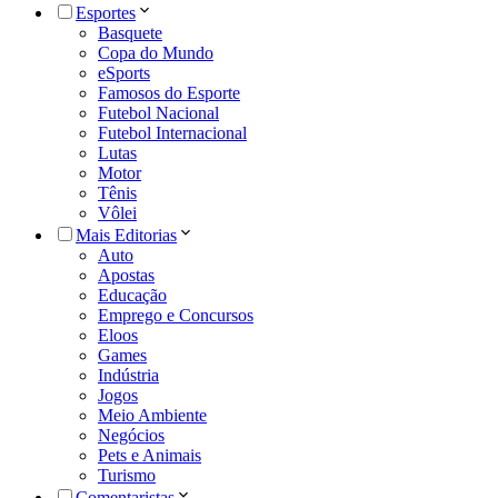
Esportes
Basquete
Copa do Mundo
eSports
Famosos do Esporte
Futebol Nacional
Futebol Internacional
Lutas
Motor
Tênis
Vôlei
Mais Editorias
Auto
Apostas
Educação
Emprego e Concursos
Eloos
Games
Indústria
Jogos
Meio Ambiente
Negócios
Pets e Animais
Turismo
Comentaristas