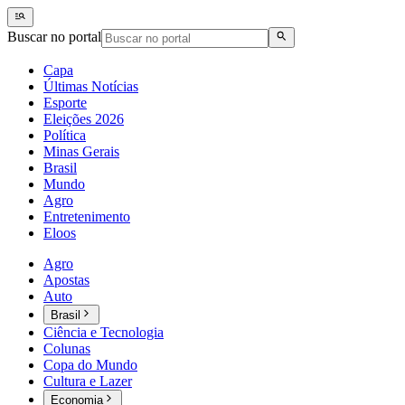
Buscar no portal
Capa
Últimas Notícias
Esporte
Eleições 2026
Política
Minas Gerais
Brasil
Mundo
Agro
Entretenimento
Eloos
Agro
Apostas
Auto
Brasil
Ciência e Tecnologia
Colunas
Copa do Mundo
Cultura e Lazer
Economia