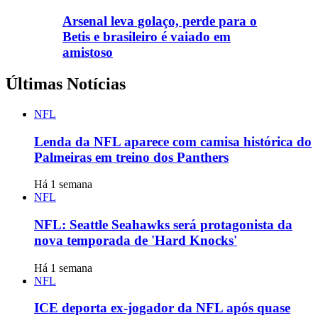
Arsenal leva golaço, perde para o
Betis e brasileiro é vaiado em
amistoso
Últimas Notícias
NFL
Lenda da NFL aparece com camisa histórica do
Palmeiras em treino dos Panthers
Há 1 semana
NFL
NFL: Seattle Seahawks será protagonista da
nova temporada de 'Hard Knocks'
Há 1 semana
NFL
ICE deporta ex-jogador da NFL após quase