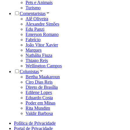
Pets e Animais
Turismo
Comentaristas
Alê Oliveira
Alexandre Simões
Edu Panzi
Emerson Romano
Fabrício
João Vitor Xavier
Marques
Nathália Fiuza
Thiago Reis
Wellington Campos
Colunistas
Bertha Maakaroun
Ciro Dias Reis
Direto de Brasília
Edilene Lopes
Eduardo Costa
Poder em Minas
Rita Mundim
Valdir Barbosa
Política de Privacidade
Portal de Privacidade