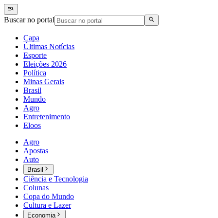
Buscar no portal
Capa
Últimas Notícias
Esporte
Eleições 2026
Política
Minas Gerais
Brasil
Mundo
Agro
Entretenimento
Eloos
Agro
Apostas
Auto
Brasil
Ciência e Tecnologia
Colunas
Copa do Mundo
Cultura e Lazer
Economia