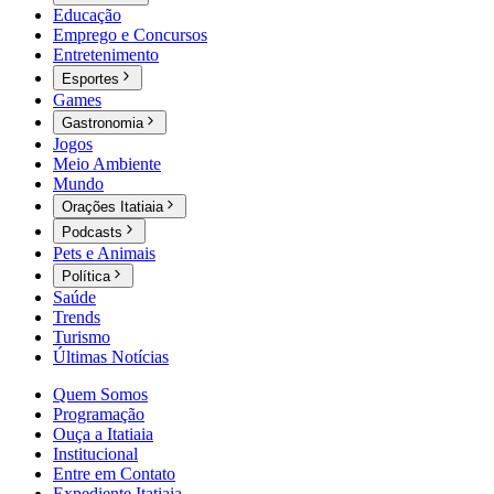
Educação
Emprego e Concursos
Entretenimento
Esportes
Games
Gastronomia
Jogos
Meio Ambiente
Mundo
Orações Itatiaia
Podcasts
Pets e Animais
Política
Saúde
Trends
Turismo
Últimas Notícias
Quem Somos
Programação
Ouça a Itatiaia
Institucional
Entre em Contato
Expediente Itatiaia