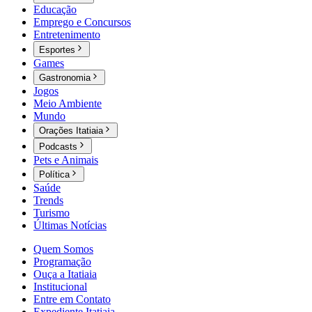
Educação
Emprego e Concursos
Entretenimento
Esportes
Games
Gastronomia
Jogos
Meio Ambiente
Mundo
Orações Itatiaia
Podcasts
Pets e Animais
Política
Saúde
Trends
Turismo
Últimas Notícias
Quem Somos
Programação
Ouça a Itatiaia
Institucional
Entre em Contato
Expediente Itatiaia