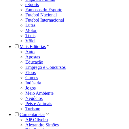
eSports
Famosos do Esporte
Futebol Nacional
Futebol Internacional
Lutas
Motor
Tênis
Vôlei
Mais Editorias
Auto
Apostas
Educação
Emprego e Concursos
Eloos
Games
Indústria
Jogos
Meio Ambiente
Negócios
Pets e Animais
Turismo
Comentaristas
Alê Oliveira
Alexandre Simões