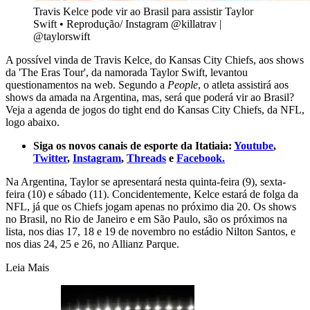
Travis Kelce pode vir ao Brasil para assistir Taylor
Swift
•
Reprodução/ Instagram @killatrav |
@taylorswift
A possível vinda de Travis Kelce, do Kansas City Chiefs, aos shows
da 'The Eras Tour', da namorada Taylor Swift, levantou
questionamentos na web. Segundo a
People
, o atleta assistirá aos
shows da amada na Argentina, mas, será que poderá vir ao Brasil?
Veja a agenda de jogos do tight end do Kansas City Chiefs, da NFL,
logo abaixo.
Siga os novos canais de esporte da Itatiaia:
Youtube
,
Twitter
,
Instagram
,
Threads
e
Facebook.
Na Argentina, Taylor se apresentará nesta quinta-feira (9), sexta-
feira (10) e sábado (11). Concidentemente, Kelce estará de folga da
NFL, já que os Chiefs jogam apenas no próximo dia 20. Os shows
no Brasil, no Rio de Janeiro e em São Paulo, são os próximos na
lista, nos dias 17, 18 e 19 de novembro no estádio Nilton Santos, e
nos dias 24, 25 e 26, no Allianz Parque.
Leia Mais