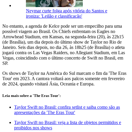
Neymar curte folga após vitória do Santos e
ironiza: 'Leilão e classificação'
No entanto, a agenda de Kelce pode ser um empecilho para uma
possível viagem ao Brasil. Os Chiefs enfrentam os Eagles no
Arrowhead Stadium, em Kansas, na segunda-feira (20), às 22h15
(de Brasília), um dia depois do último show de Taylor no Rio de
Janeiro. Seis dias depois, no dia 26, às 18h25 (de Brasília) o atleta
jogará contra os Las Vegas Raiders, no Allegiant Stadium, em Las
Vegas, coincidindo com o último concerto de Swift no Brasil, em
SP.
Os shows de Taylor na América do Sul marcam o fim da 'The Eras
Tour' em 2023. A cantora voltará aos palcos somente em fevereiro
de 2024, quando visitará Ásia, Oceania e Europa.
Leia mais sobre a 'The Eras Tour':
Taylor Swift no Brasil: confira setlist e saiba como são as
apresentações da 'The Eras Tour'
Taylor Swift no Brasil: veja a lista de objetos permitidos e
proibidos nos shows