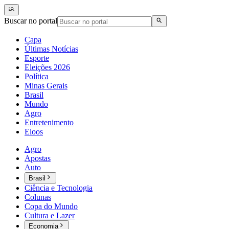
Buscar no portal
Capa
Últimas Notícias
Esporte
Eleições 2026
Política
Minas Gerais
Brasil
Mundo
Agro
Entretenimento
Eloos
Agro
Apostas
Auto
Brasil
Ciência e Tecnologia
Colunas
Copa do Mundo
Cultura e Lazer
Economia