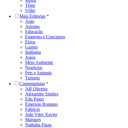
Motor
Tênis
Vôlei
Mais Editorias
Auto
Apostas
Educação
Emprego e Concursos
Eloos
Games
Indústria
Jogos
Meio Ambiente
Negócios
Pets e Animais
Turismo
Comentaristas
Alê Oliveira
Alexandre Simões
Edu Panzi
Emerson Romano
Fabrício
João Vitor Xavier
Marques
Nathália Fiuza