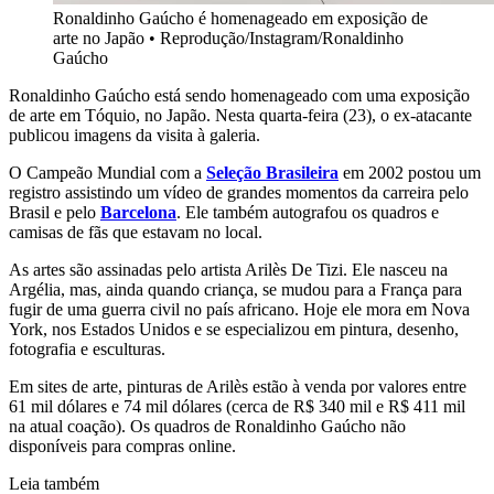
Ronaldinho Gaúcho é homenageado em exposição de
arte no Japão
•
Reprodução/Instagram/Ronaldinho
Gaúcho
Ronaldinho Gaúcho está sendo homenageado com uma exposição
de arte em Tóquio, no Japão. Nesta quarta-feira (23), o ex-atacante
publicou imagens da visita à galeria.
O Campeão Mundial com a
Seleção Brasileira
em 2002 postou um
registro assistindo um vídeo de grandes momentos da carreira pelo
Brasil e pelo
Barcelona
. Ele também autografou os quadros e
camisas de fãs que estavam no local.
As artes são assinadas pelo artista Arilès De Tizi. Ele nasceu na
Argélia, mas, ainda quando criança, se mudou para a França para
fugir de uma guerra civil no país africano. Hoje ele mora em Nova
York, nos Estados Unidos e se especializou em pintura, desenho,
fotografia e esculturas.
Em sites de arte, pinturas de Arilès estão à venda por valores entre
61 mil dólares e 74 mil dólares (cerca de R$ 340 mil e R$ 411 mil
na atual coação). Os quadros de Ronaldinho Gaúcho não
disponíveis para compras online.
Leia também