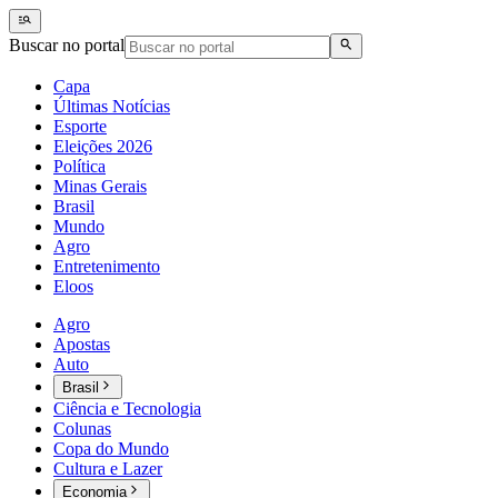
Buscar no portal
Capa
Últimas Notícias
Esporte
Eleições 2026
Política
Minas Gerais
Brasil
Mundo
Agro
Entretenimento
Eloos
Agro
Apostas
Auto
Brasil
Ciência e Tecnologia
Colunas
Copa do Mundo
Cultura e Lazer
Economia