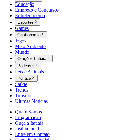
Educação
Emprego e Concursos
Entretenimento
Esportes
Games
Gastronomia
Jogos
Meio Ambiente
Mundo
Orações Itatiaia
Podcasts
Pets e Animais
Política
Saúde
Trends
Turismo
Últimas Notícias
Quem Somos
Programação
Ouça a Itatiaia
Institucional
Entre em Contato
Expediente Itatiaia