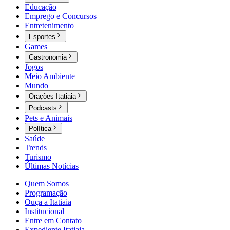
Educação
Emprego e Concursos
Entretenimento
Esportes
Games
Gastronomia
Jogos
Meio Ambiente
Mundo
Orações Itatiaia
Podcasts
Pets e Animais
Política
Saúde
Trends
Turismo
Últimas Notícias
Quem Somos
Programação
Ouça a Itatiaia
Institucional
Entre em Contato
Expediente Itatiaia