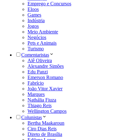
Emprego e Concursos
Eloos
Games
Indústria
Jogos
Meio Ambiente
Negócios
Pets e Animais
Turismo
Comentaristas
Alê Oliveira
Alexandre Simões
Edu Panzi
Emerson Romano
Fabrício
João Vitor Xavier
Marques
Nathália Fiuza
Thiago Reis
Wellington Campos
Colunistas
Bertha Maakaroun
Ciro Dias Reis
Direto de Brasília
Edilene Lopes