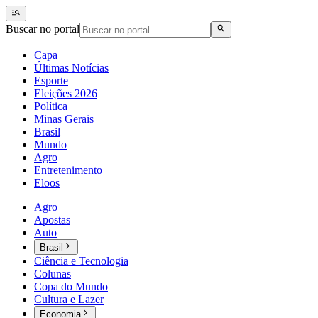
Buscar no portal
Capa
Últimas Notícias
Esporte
Eleições 2026
Política
Minas Gerais
Brasil
Mundo
Agro
Entretenimento
Eloos
Agro
Apostas
Auto
Brasil
Ciência e Tecnologia
Colunas
Copa do Mundo
Cultura e Lazer
Economia