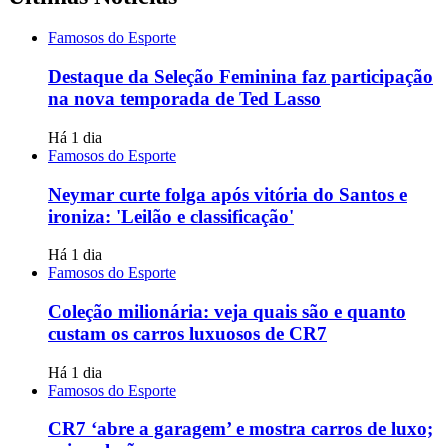
Famosos do Esporte
Destaque da Seleção Feminina faz participação
na nova temporada de Ted Lasso
Há 1 dia
Famosos do Esporte
Neymar curte folga após vitória do Santos e
ironiza: 'Leilão e classificação'
Há 1 dia
Famosos do Esporte
Coleção milionária: veja quais são e quanto
custam os carros luxuosos de CR7
Há 1 dia
Famosos do Esporte
CR7 ‘abre a garagem’ e mostra carros de luxo;