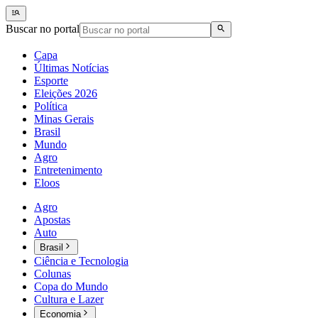
Buscar no portal
Capa
Últimas Notícias
Esporte
Eleições 2026
Política
Minas Gerais
Brasil
Mundo
Agro
Entretenimento
Eloos
Agro
Apostas
Auto
Brasil
Ciência e Tecnologia
Colunas
Copa do Mundo
Cultura e Lazer
Economia