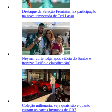
Destaque da Seleção Feminina faz participação
na nova temporada de Ted Lasso
Neymar curte folga após vitória do Santos e
ironiza: 'Leilão e classificação'
Coleção milionária: veja quais são e quanto
custam os carros luxuosos de CR7