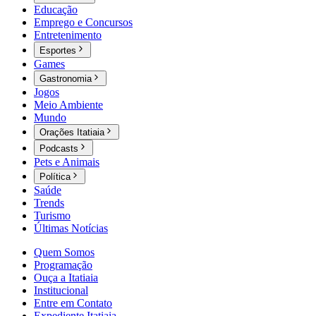
Educação
Emprego e Concursos
Entretenimento
Esportes
Games
Gastronomia
Jogos
Meio Ambiente
Mundo
Orações Itatiaia
Podcasts
Pets e Animais
Política
Saúde
Trends
Turismo
Últimas Notícias
Quem Somos
Programação
Ouça a Itatiaia
Institucional
Entre em Contato
Expediente Itatiaia