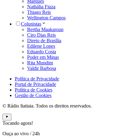
Marques
Nathália Fiuza
Thiago Reis
Wellington Campos
Colunistas
Bertha Maakaroun
Ciro Dias Reis
Direto de Brasília
Edilene Lopes
Eduardo Costa
Poder em Minas
Rita Mundim
Valdir Barbosa
Política de Privacidade
Portal de Privacidade
Política de Cookies
Gestão de Cookies
© Rádio Itatiaia. Todos os direitos reservados.
Tocando agora!
Ouça ao vivo
/
24h