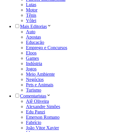
Lutas
Motor
Tênis
Vôlei
Mais Editorias
Auto
Apostas
Educação
Emprego e Concursos
Eloos
Games
Indústria
Jogos
Meio Ambiente
Negócios
Pets e Animais
Turismo
Comentaristas
Alê Oliveira
Alexandre Simões
Edu Panzi
Emerson Romano
Fabrício
João Vitor Xavier