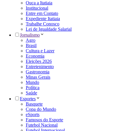
Ouça a Itatiaia
Institucional
Entre em Contato
Expediente Itatiaia
Trabalhe Conosco
Lei de Igualdade Salarial
Jornalismo
Agro
Brasil
Cultura e Lazer
Economia
Eleições 2026
Entretenimento
Gastronomia
Minas Gerais
Mundo
Política
Saúde
Esportes
Basquete
Copa do Mundo
eSports
Famosos do Esporte
Futebol Nacional
Futebol Internacional