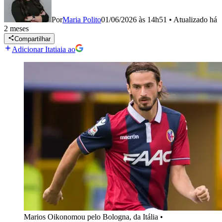
Por
Maria Polito
01/06/2026 às 14h51
•
Atualizado
há
2 meses
Compartilhar
Adicionar Itatiaia ao
Marios Oikonomou pelo Bologna, da Itália
•