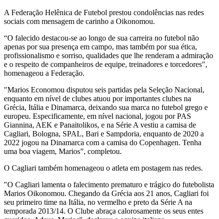
A Federação Helênica de Futebol prestou condolências nas redes
sociais com mensagem de carinho a Oikonomou.
“O falecido destacou-se ao longo de sua carreira no futebol não
apenas por sua presença em campo, mas também por sua ética,
profissionalismo e sorriso, qualidades que lhe renderam a admiração
e o respeito de companheiros de equipe, treinadores e torcedores",
homenageou a Federação.
"Marios Economou disputou seis partidas pela Seleção Nacional,
enquanto em nível de clubes atuou por importantes clubes na
Grécia, Itália e Dinamarca, deixando sua marca no futebol grego e
europeu. Especificamente, em nível nacional, jogou por PAS
Giannina, AEK e Panaitolikos, e na Série A vestiu a camisa de
Cagliari, Bologna, SPAL, Bari e Sampdoria, enquanto de 2020 a
2022 jogou na Dinamarca com a camisa do Copenhagen. Tenha
uma boa viagem, Marios”, completou.
O Cagliari também homenageou o atleta em postagem nas redes.
"O Cagliari lamenta o falecimento prematuro e trágico do futebolista
Marios Oikonomou. Chegando da Grécia aos 21 anos, Cagliari foi
seu primeiro time na Itália, no vermelho e preto da Série A na
temporada 2013/14. O Clube abraça calorosamente os seus entes