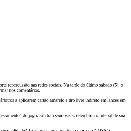
e repercussão nas redes sociais. Na tarde do último sábado (5), o
eymar nos comentários.
rbitros a aplicarem cartão amarelo e tiro livre indireto em lances em
ngessamento” do jogo. Em tom saudosista, relembrou o futebol de sua
personalidade? Tá aí: mais uma pra tirar a graça do NOSSO