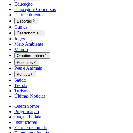
Educação
Emprego e Concursos
Entretenimento
Esportes
Games
Gastronomia
Jogos
Meio Ambiente
Mundo
Orações Itatiaia
Podcasts
Pets e Animais
Política
Saúde
Trends
Turismo
Últimas Notícias
Quem Somos
Programação
Ouça a Itatiaia
Institucional
Entre em Contato
Expediente Itatiaia