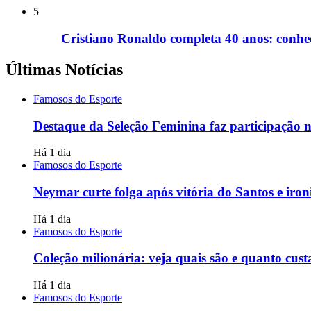
5
Cristiano Ronaldo completa 40 anos: conhe
Últimas Notícias
Famosos do Esporte
Destaque da Seleção Feminina faz participação
Há 1 dia
Famosos do Esporte
Neymar curte folga após vitória do Santos e ironiz
Há 1 dia
Famosos do Esporte
Coleção milionária: veja quais são e quanto cus
Há 1 dia
Famosos do Esporte