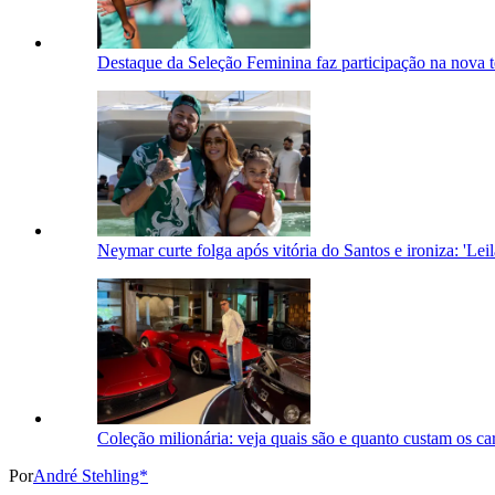
Destaque da Seleção Feminina faz participação na nova
Neymar curte folga após vitória do Santos e ironiza: 'Leil
Coleção milionária: veja quais são e quanto custam os c
Por
André Stehling*