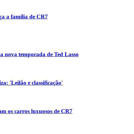
ça a família de CR7
 na nova temporada de Ted Lasso
a: 'Leilão e classificação'
tam os carros luxuosos de CR7