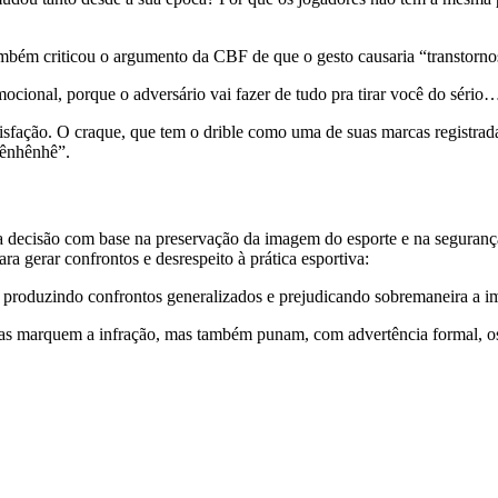
mbém criticou o argumento da CBF de que o gesto causaria “transtornos
mocional, porque o adversário vai fazer de tudo pra tirar você do sério…
sfação. O craque, que tem o drible como uma de suas marcas registrada
hênhênhê”.
ou a decisão com base na preservação da imagem do esporte e na seguranç
a gerar confrontos e desrespeito à prática esportiva:
produzindo confrontos generalizados e prejudicando sobremaneira a i
nas marquem a infração, mas também punam, com advertência formal, os 