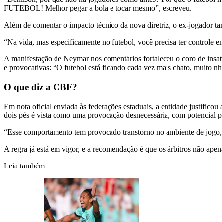
FUTEBOL! Melhor pegar a bola e tocar mesmo”, escreveu.
Além de comentar o impacto técnico da nova diretriz, o ex-jogador ta
“Na vida, mas especificamente no futebol, você precisa ter controle e
A manifestação de Neymar nos comentários fortaleceu o coro de insati
e provocativas: “O futebol está ficando cada vez mais chato, muito n
O que diz a CBF?
Em nota oficial enviada às federações estaduais, a entidade justific
dois pés é vista como uma provocação desnecessária, com potencial par
“Esse comportamento tem provocado transtorno no ambiente de jogo, 
A regra já está em vigor, e a recomendação é que os árbitros não ape
Leia também