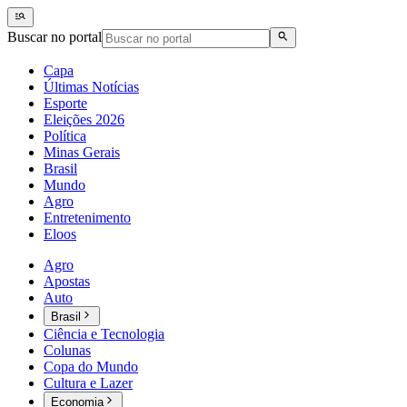
Buscar no portal
Capa
Últimas Notícias
Esporte
Eleições 2026
Política
Minas Gerais
Brasil
Mundo
Agro
Entretenimento
Eloos
Agro
Apostas
Auto
Brasil
Ciência e Tecnologia
Colunas
Copa do Mundo
Cultura e Lazer
Economia