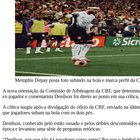
Memphis Depay posta foto subindo na bola e marca perfil da 
A nova orientação da Comissão de Arbitragem da CBF, que determina a
ex-jogador e comentarista Denílson foi direto ao ponto em sua crític
A crítica surgiu após a divulgação do ofício da CBF, enviado na últim
que jogadores subam na bola com os dois pés.
Denílson, conhecido pelo estilo ousado e pelos dribles descontraídos
época e levantou uma série de perguntas retóricas:
“Denílson, por que não há jogadores como antes? Por que o futebol 