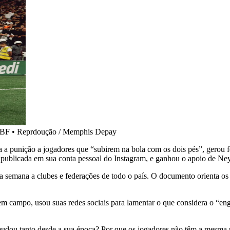
CBF
•
Reprdoução / Memphis Depay
 punição a jogadores que “subirem na bola com os dois pés”, gerou fort
a, publicada em sua conta pessoal do Instagram, e ganhou o apoio de N
a semana a clubes e federações de todo o país. O documento orienta os á
 em campo, usou suas redes sociais para lamentar o que considera o “e
mudou tanto desde a sua época? Por que os jogadores não têm a mesma 