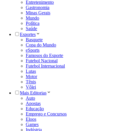
Entretenimento
Gastronomia
Minas Gerais
Mundo
Política
Saúde
Esportes
Basquete
Copa do Mundo
eSports
Famosos do Esporte
Futebol Nacional
Futebol Internacional
Lutas
Motor
Tênis
Vôlei
Mais Editorias
Auto
Apostas
Educação
Emprego e Concursos
Eloos
Games
Indústria