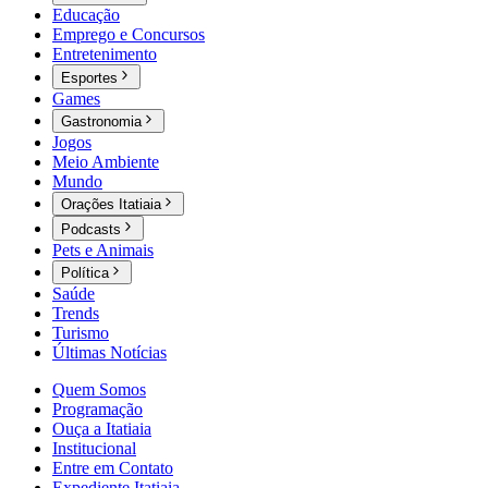
Educação
Emprego e Concursos
Entretenimento
Esportes
Games
Gastronomia
Jogos
Meio Ambiente
Mundo
Orações Itatiaia
Podcasts
Pets e Animais
Política
Saúde
Trends
Turismo
Últimas Notícias
Quem Somos
Programação
Ouça a Itatiaia
Institucional
Entre em Contato
Expediente Itatiaia