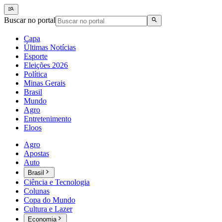
Buscar no portal
Capa
Últimas Notícias
Esporte
Eleições 2026
Política
Minas Gerais
Brasil
Mundo
Agro
Entretenimento
Eloos
Agro
Apostas
Auto
Brasil
Ciência e Tecnologia
Colunas
Copa do Mundo
Cultura e Lazer
Economia