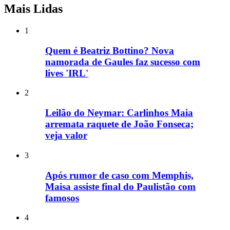
Mais Lidas
1
Quem é Beatriz Bottino? Nova
namorada de Gaules faz sucesso com
lives 'IRL'
2
Leilão do Neymar: Carlinhos Maia
arremata raquete de João Fonseca;
veja valor
3
Após rumor de caso com Memphis,
Maisa assiste final do Paulistão com
famosos
4