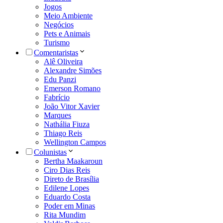
Jogos
Meio Ambiente
Negócios
Pets e Animais
Turismo
Comentaristas
Alê Oliveira
Alexandre Simões
Edu Panzi
Emerson Romano
Fabrício
João Vitor Xavier
Marques
Nathália Fiuza
Thiago Reis
Wellington Campos
Colunistas
Bertha Maakaroun
Ciro Dias Reis
Direto de Brasília
Edilene Lopes
Eduardo Costa
Poder em Minas
Rita Mundim