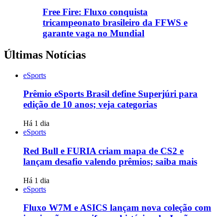
Free Fire: Fluxo conquista
tricampeonato brasileiro da FFWS e
garante vaga no Mundial
Últimas Notícias
eSports
Prêmio eSports Brasil define Superjúri para
edição de 10 anos; veja categorias
Há 1 dia
eSports
Red Bull e FURIA criam mapa de CS2 e
lançam desafio valendo prêmios; saiba mais
Há 1 dia
eSports
Fluxo W7M e ASICS lançam nova coleção com