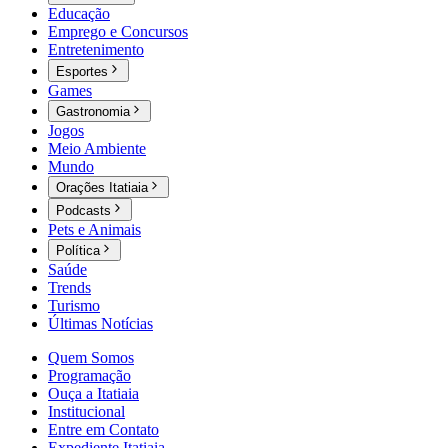
Educação
Emprego e Concursos
Entretenimento
Esportes
Games
Gastronomia
Jogos
Meio Ambiente
Mundo
Orações Itatiaia
Podcasts
Pets e Animais
Política
Saúde
Trends
Turismo
Últimas Notícias
Quem Somos
Programação
Ouça a Itatiaia
Institucional
Entre em Contato
Expediente Itatiaia