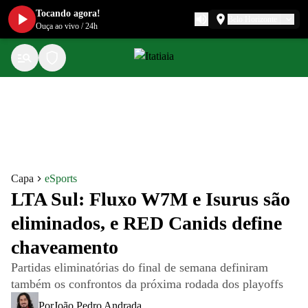
Tocando agora!
Belo Horizonte
Ouça ao vivo
/
24h
Capa
eSports
LTA Sul: Fluxo W7M e Isurus são
eliminados, e RED Canids define
chaveamento
Partidas eliminatórias do final de semana definiram
também os confrontos da próxima rodada dos playoffs
Por
João Pedro Andrada