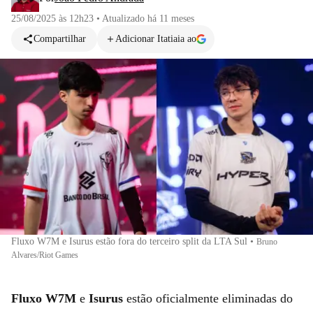
25/08/2025 às 12h23
•
Atualizado
há 11 meses
Compartilhar
Adicionar Itatiaia ao
Fluxo W7M e Isurus estão fora do terceiro split da LTA Sul
•
Bruno
Alvares/Riot Games
Fluxo W7M
e
Isurus
estão oficialmente eliminadas do