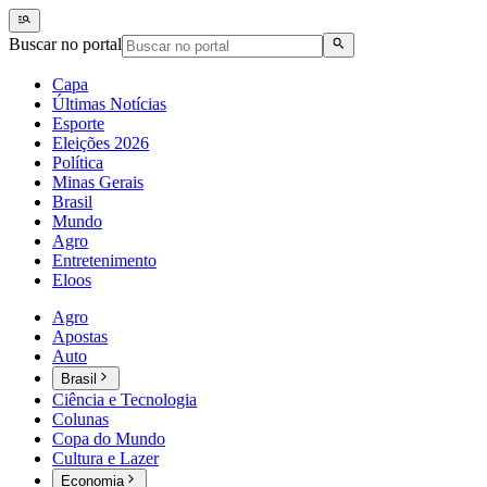
Buscar no portal
Capa
Últimas Notícias
Esporte
Eleições 2026
Política
Minas Gerais
Brasil
Mundo
Agro
Entretenimento
Eloos
Agro
Apostas
Auto
Brasil
Ciência e Tecnologia
Colunas
Copa do Mundo
Cultura e Lazer
Economia