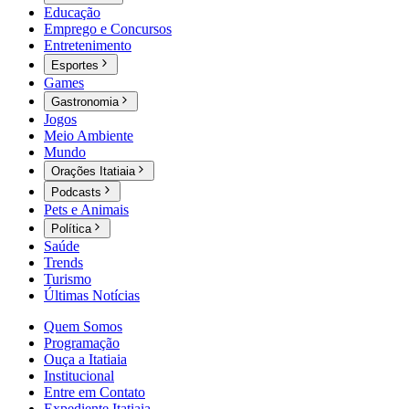
Educação
Emprego e Concursos
Entretenimento
Esportes
Games
Gastronomia
Jogos
Meio Ambiente
Mundo
Orações Itatiaia
Podcasts
Pets e Animais
Política
Saúde
Trends
Turismo
Últimas Notícias
Quem Somos
Programação
Ouça a Itatiaia
Institucional
Entre em Contato
Expediente Itatiaia