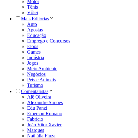
Motor
Tênis
Vôlei
Mais Editorias
Auto
Apostas
Educação
Emprego e Concursos
Eloos
Games
Indústria
Jogos
Meio Ambiente
Negócios
Pets e Animais
Turismo
Comentaristas
Alê Oliveira
Alexandre Simões
Edu Panzi
Emerson Romano
Fabrício
João Vitor Xavier
Marques
Nathália Fiuza