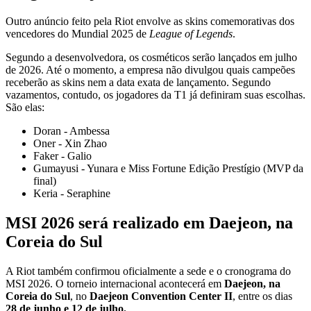
Outro anúncio feito pela Riot envolve as skins comemorativas dos
vencedores do Mundial 2025 de
League of Legends
.
Segundo a desenvolvedora, os cosméticos serão lançados em julho
de 2026. Até o momento, a empresa não divulgou quais campeões
receberão as skins nem a data exata de lançamento. Segundo
vazamentos, contudo, os jogadores da T1 já definiram suas escolhas.
São elas:
Doran - Ambessa
Oner - Xin Zhao
Faker - Galio
Gumayusi - Yunara e Miss Fortune Edição Prestígio (MVP da
final)
Keria - Seraphine
MSI 2026 será realizado em Daejeon, na
Coreia do Sul
A Riot também confirmou oficialmente a sede e o cronograma do
MSI 2026. O torneio internacional acontecerá em
Daejeon, na
Coreia do Sul
, no
Daejeon Convention Center II
, entre os dias
28 de junho e 12 de julho.