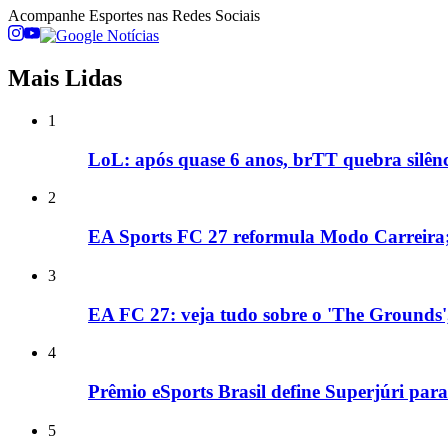
Acompanhe
Esportes
nas Redes Sociais
Mais Lidas
1
LoL: após quase 6 anos, brTT quebra silênc
2
EA Sports FC 27 reformula Modo Carreira;
3
EA FC 27: veja tudo sobre o 'The Grounds'
4
Prêmio eSports Brasil define Superjúri para
5