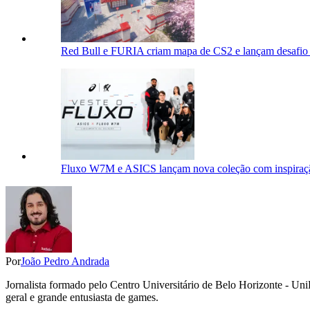
Red Bull e FURIA criam mapa de CS2 e lançam desafio 
Fluxo W7M e ASICS lançam nova coleção com inspiraçã
Por
João Pedro Andrada
Jornalista formado pelo Centro Universitário de Belo Horizonte - Un
geral e grande entusiasta de games.