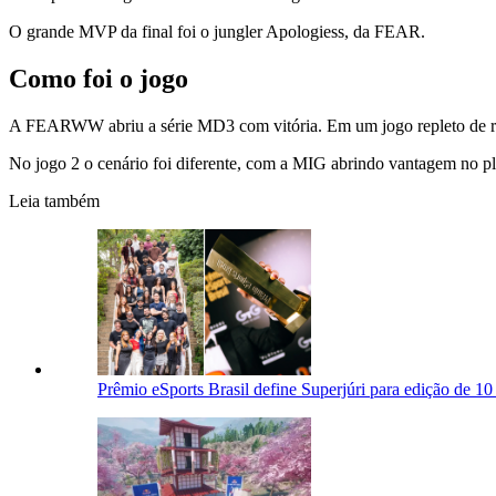
O grande MVP da final foi o jungler Apologiess, da FEAR.
Como foi o jogo
A FEARWW abriu a série MD3 com vitória. Em um jogo repleto de revir
No jogo 2 o cenário foi diferente, com a MIG abrindo vantagem no pl
Leia também
Prêmio eSports Brasil define Superjúri para edição de 10 