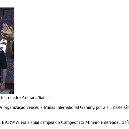
•
João Pedro Andrada/Itatiaia
 A organização venceu a Minas International Gaming por 2 a 1 neste sáb
FEARWW era a atual campeã do Campeonato Mineiro e defendeu o títul