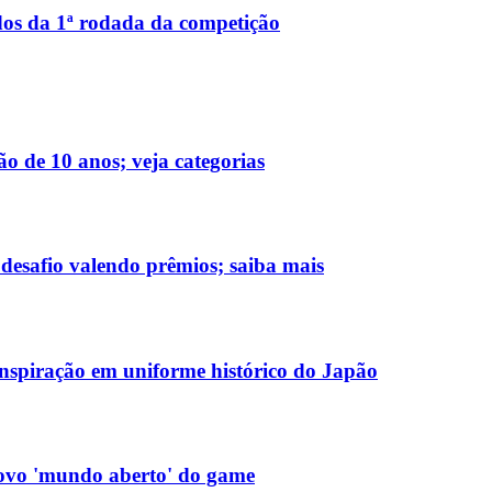
dos da 1ª rodada da competição
ão de 10 anos; veja categorias
esafio valendo prêmios; saiba mais
spiração em uniforme histórico do Japão
novo 'mundo aberto' do game