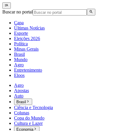
Buscar no portal
Capa
Últimas Notícias
Esporte
Eleições 2026
Política
Minas Gerais
Brasil
Mundo
Agro
Entretenimento
Eloos
Agro
Apostas
Auto
Brasil
Ciência e Tecnologia
Colunas
Copa do Mundo
Cultura e Lazer
Economia