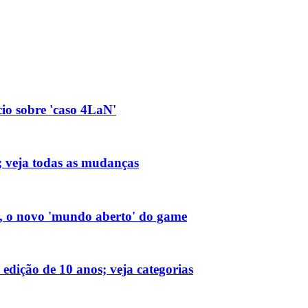
io sobre 'caso 4LaN'
 veja todas as mudanças
, o novo 'mundo aberto' do game
 edição de 10 anos; veja categorias