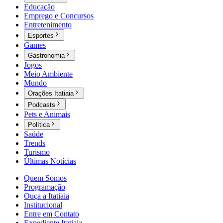
Educação
Emprego e Concursos
Entretenimento
Esportes
Games
Gastronomia
Jogos
Meio Ambiente
Mundo
Orações Itatiaia
Podcasts
Pets e Animais
Política
Saúde
Trends
Turismo
Últimas Notícias
Quem Somos
Programação
Ouça a Itatiaia
Institucional
Entre em Contato
Expediente Itatiaia