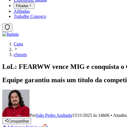
Filiadas
Afiliadas
Trabalhe Conosco
Capa
eSports
LoL: FEARWW vence MIG e conquista o C
Equipe garantiu mais um título da competi
Por
João Pedro Andrada
15/11/2025 às 14h06
•
Atuali
Compartilhar