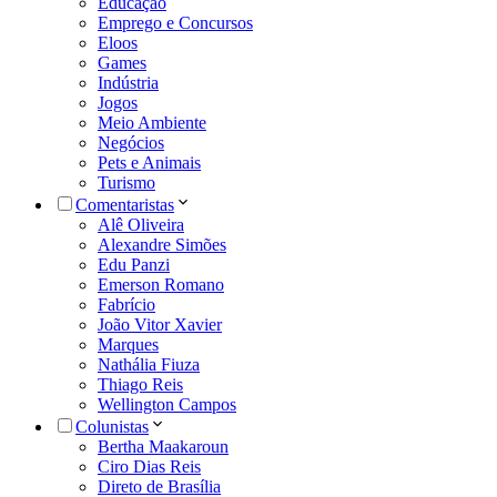
Educação
Emprego e Concursos
Eloos
Games
Indústria
Jogos
Meio Ambiente
Negócios
Pets e Animais
Turismo
Comentaristas
Alê Oliveira
Alexandre Simões
Edu Panzi
Emerson Romano
Fabrício
João Vitor Xavier
Marques
Nathália Fiuza
Thiago Reis
Wellington Campos
Colunistas
Bertha Maakaroun
Ciro Dias Reis
Direto de Brasília