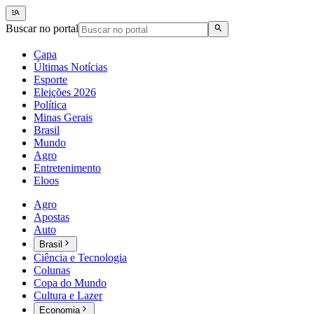
Buscar no portal
Capa
Últimas Notícias
Esporte
Eleições 2026
Política
Minas Gerais
Brasil
Mundo
Agro
Entretenimento
Eloos
Agro
Apostas
Auto
Brasil
Ciência e Tecnologia
Colunas
Copa do Mundo
Cultura e Lazer
Economia