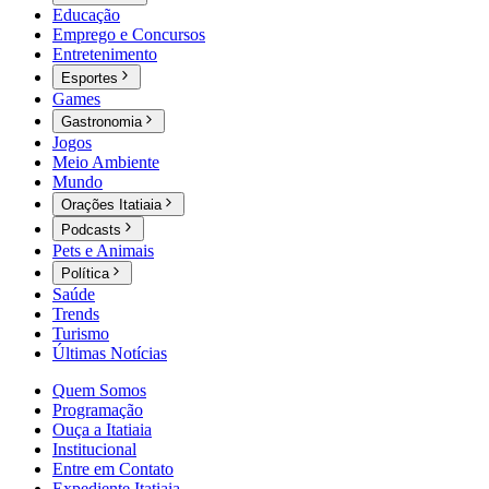
Educação
Emprego e Concursos
Entretenimento
Esportes
Games
Gastronomia
Jogos
Meio Ambiente
Mundo
Orações Itatiaia
Podcasts
Pets e Animais
Política
Saúde
Trends
Turismo
Últimas Notícias
Quem Somos
Programação
Ouça a Itatiaia
Institucional
Entre em Contato
Expediente Itatiaia