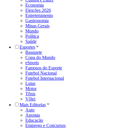
Economia
Eleições 2026
Entretenimento
Gastronomia
Minas Gerais
Mundo
Política
Saúde
Esportes
Basquete
Copa do Mundo
eSports
Famosos do Esporte
Futebol Nacional
Futebol Internacional
Lutas
Motor
Tênis
Vôlei
Mais Editorias
Auto
Apostas
Educação
Emprego e Concursos