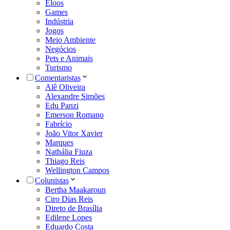
Eloos
Games
Indústria
Jogos
Meio Ambiente
Negócios
Pets e Animais
Turismo
Comentaristas
Alê Oliveira
Alexandre Simões
Edu Panzi
Emerson Romano
Fabrício
João Vitor Xavier
Marques
Nathália Fiuza
Thiago Reis
Wellington Campos
Colunistas
Bertha Maakaroun
Ciro Dias Reis
Direto de Brasília
Edilene Lopes
Eduardo Costa