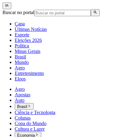
Buscar no portal
Capa
Últimas Notícias
Esporte
Eleições 2026
Política
Minas Gerais
Brasil
Mundo
Agro
Entretenimento
Eloos
Agro
Apostas
Auto
Brasil
Ciência e Tecnologia
Colunas
Copa do Mundo
Cultura e Lazer
Economia