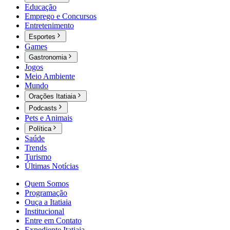
Educação
Emprego e Concursos
Entretenimento
Esportes
Games
Gastronomia
Jogos
Meio Ambiente
Mundo
Orações Itatiaia
Podcasts
Pets e Animais
Política
Saúde
Trends
Turismo
Últimas Notícias
Quem Somos
Programação
Ouça a Itatiaia
Institucional
Entre em Contato
Expediente Itatiaia