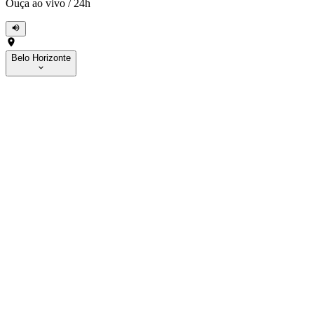
Ouça ao vivo
/
24h
Belo Horizonte