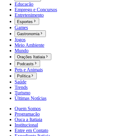
Educação
Emprego e Concursos
Entretenimento
Esportes
Games
Gastronomia
Jogos
Meio Ambiente
Mundo
Orações Itatiaia
Podcasts
Pets e Animais
Política
Saúde
Trends
Turismo
Últimas Notícias
Quem Somos
Programação
Ouça a Itatiaia
Institucional
Entre em Contato
Expediente Itatiaia