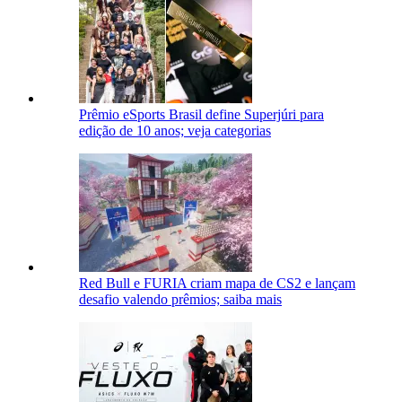
Prêmio eSports Brasil define Superjúri para
edição de 10 anos; veja categorias
Red Bull e FURIA criam mapa de CS2 e lançam
desafio valendo prêmios; saiba mais