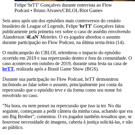
Felipe 'brTT' Gonçalves durante entrevista ao Flow
Podcast
•
Bruno Alvares/CBLOL/Riot Games
Seis anos após um dos episódios mais controversos do cenário
brasileiro de League of Legends, Felipe '
brTT
' Gonçalves falou
publicamente pela primeira vez sobre o caso de assédio envolvendo
Alanderson '
4LaN
' Meireles. O ex-jogador abordou o assunto
durante participação no Flow Podcast, na última sexta-feira (14).
O multicampeão do CBLOL relembrou o impacto do episódio
ocorrido em 2019 e sua repercussão dentro e fora da comunidade. O
caso aconteceu em outubro de 2019, durante uma festa na casa de
brTT
, realizada após a Brasil Game Show (BGS).
Durante sua participação no Flow Podcast, brTT demonstrou
incômodo ao falar sobre o assunto, principalmente por conta da
repercussão que o episódio teve e da forma como seu nome foi
envolvido no caso.
“Na hora, eu nem pensei na repercussão que isso ia ter. No dia
seguinte, começaram a pedir câmera da minha casa, achando que era
um Big Brother”, comentou. O ex-jogador também ressaltou que, se
houvesse necessidade de imagens, caberia à justiça solicitá-las, e não
ao público.