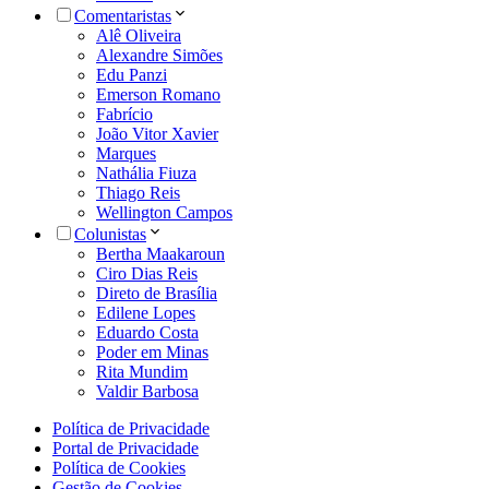
Comentaristas
Alê Oliveira
Alexandre Simões
Edu Panzi
Emerson Romano
Fabrício
João Vitor Xavier
Marques
Nathália Fiuza
Thiago Reis
Wellington Campos
Colunistas
Bertha Maakaroun
Ciro Dias Reis
Direto de Brasília
Edilene Lopes
Eduardo Costa
Poder em Minas
Rita Mundim
Valdir Barbosa
Política de Privacidade
Portal de Privacidade
Política de Cookies
Gestão de Cookies