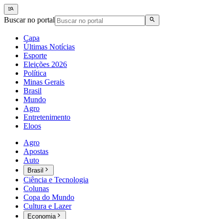
Buscar no portal
Capa
Últimas Notícias
Esporte
Eleições 2026
Política
Minas Gerais
Brasil
Mundo
Agro
Entretenimento
Eloos
Agro
Apostas
Auto
Brasil
Ciência e Tecnologia
Colunas
Copa do Mundo
Cultura e Lazer
Economia