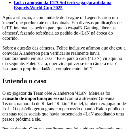
LoL: campeão da LTA Sul terá vaga garantida na
Esports World Cup 2025
Após a situação, a comunidade de League of Legends criou um
'meme' que perdura até os dias atuais. Em diversas publicações de
brTT, internautas pedem para que o ex-paiN Gaming 'libere as
câmeras', fazendo referência ao pedido de 4LaN ná época do
ocorrido.
Sobre a questão das câmeras, Felipe inclusive afirmou que chegou a
convidar Alanderson para verificar se realmente havia
monitoramento em sua casa. "Falei para o cara (4LaN) vir aqui no
dia seguinte. Falei: 'Cara, quer vir aqui ver se tem câmera e tal?'.
Isso para o próprio cidadão", complementou brTT.
Entenda o caso
O ex-jogador da Team oNe Alanderson '4LaN' Meireles foi
acusado de importunação sexual
contra a streamer Giovana
Tezoni, namorada de Rafael "Rakin" Knittel, também ex-jogador de
LoL. O episódio gerou grande repercussão quando Rakin publicou
em suas redes sociais que havia presenciado 4LaN assediando uma
pessoa próxima a ele.
Pouco depois, Giovana confirmou que foi a vítima, afirmando que