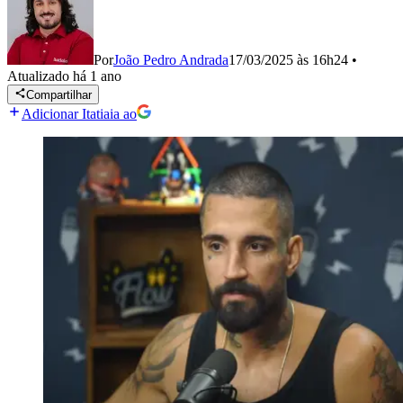
Por
João Pedro Andrada
17/03/2025 às 16h24
•
Atualizado
há 1 ano
Compartilhar
Adicionar Itatiaia ao