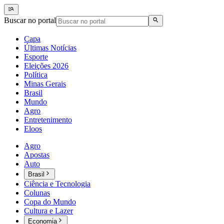
Buscar no portal
Capa
Últimas Notícias
Esporte
Eleições 2026
Política
Minas Gerais
Brasil
Mundo
Agro
Entretenimento
Eloos
Agro
Apostas
Auto
Brasil
Ciência e Tecnologia
Colunas
Copa do Mundo
Cultura e Lazer
Economia