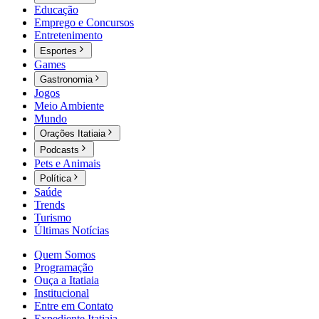
Educação
Emprego e Concursos
Entretenimento
Esportes
Games
Gastronomia
Jogos
Meio Ambiente
Mundo
Orações Itatiaia
Podcasts
Pets e Animais
Política
Saúde
Trends
Turismo
Últimas Notícias
Quem Somos
Programação
Ouça a Itatiaia
Institucional
Entre em Contato
Expediente Itatiaia