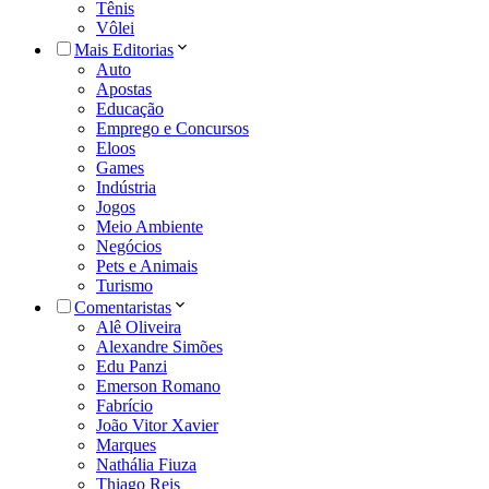
Tênis
Vôlei
Mais Editorias
Auto
Apostas
Educação
Emprego e Concursos
Eloos
Games
Indústria
Jogos
Meio Ambiente
Negócios
Pets e Animais
Turismo
Comentaristas
Alê Oliveira
Alexandre Simões
Edu Panzi
Emerson Romano
Fabrício
João Vitor Xavier
Marques
Nathália Fiuza
Thiago Reis