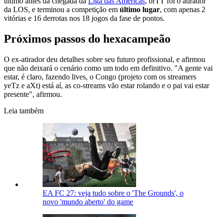
último antes da chegada da
Liga das Américas
, brTT foi o atirador
da LOS, e terminou a competição em
último lugar
, com apenas 2
vitórias e 16 derrotas nos 18 jogos da fase de pontos.
Próximos passos do hexacampeão
O ex-atirador deu detalhes sobre seu futuro profissional, e afirmou
que não deixará o cenário como um todo em definitivo. "A gente vai
estar, é claro, fazendo lives, o Congo (projeto com os streamers
yeTz e aXt) está aí, as co-streams vão estar rolando e o pai vai estar
presente", afirmou.
Leia também
EA FC 27: veja tudo sobre o 'The Grounds', o
novo 'mundo aberto' do game