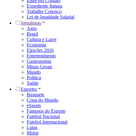
Entre em Contato
Expediente Itatiaia
Trabalhe Conosco
Lei de Igualdade Salarial
Jornalismo
Agro
Brasil
Cultura e Lazer
Economia
Eleições 2026
Entretenimento
Gastronomia
Minas Gerais
Mundo
Política
Saúde
Esportes
Basquete
Copa do Mundo
eSports
Famosos do Esporte
Futebol Nacional
Futebol Internacional
Lutas
Motor