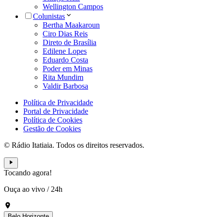
Wellington Campos
Colunistas
Bertha Maakaroun
Ciro Dias Reis
Direto de Brasília
Edilene Lopes
Eduardo Costa
Poder em Minas
Rita Mundim
Valdir Barbosa
Política de Privacidade
Portal de Privacidade
Política de Cookies
Gestão de Cookies
© Rádio Itatiaia. Todos os direitos reservados.
Tocando agora!
Ouça ao vivo
/
24h
Belo Horizonte