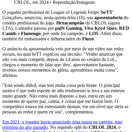
CBLOL, em 2024
•
Reprodução/Instagram
O jogador profissional de League of Legends Felipe '
brTT
'
Gonçalves, anunciou, nesta quinta-feira (16), sua
aposentadoria
do
cenário profissional do jogo.
Hexacampeão
do CBLOL (agora
LTA), o atirador passou por
paiN Gaming
,
Vivo Keyd Stars
,
RED
Canids
e
Flamengo
, por onde foi campeão, e
LOS
. Além disso,
também foi embaixador e influenciador do
Fluxo
.
O anúncio da aposentadoria veio por meio de um vídeo nas redes
sociais, no qual brTT explicou sua decisão. "Venho anunciar que
não vou mais competir, depois de 14 anos no cenário de LoL,
chegou o momento de falar que 'deu', aproveitamos bastante,
tivemos nossos momentos de glória, aprendemos muita coisa",
afirmou.
"Está sendo difícil, mas tem muita coisa pela frente. O principal
motivo é que todo esporte de alto rendimento te leva a um estresse
muito grande. Não estou mais disposto a isso, estou em um
momento de querer paz, calma, e coisas que me fazem bem. O
competitivo estava me estressando demais, em um nível que afeta as
pessoas ao redor e quem eu sou", complementou.
Em 2021, o jogador havia anunciado uma pausa na carreira, mas
retornou no ano passado
. No segundo split do
CBLOL 2024
, o