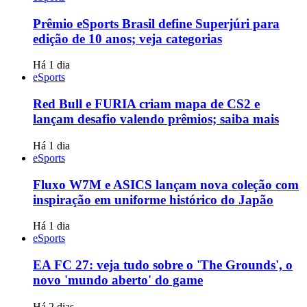
Prêmio eSports Brasil define Superjúri para
edição de 10 anos; veja categorias
Há 1 dia
eSports
Red Bull e FURIA criam mapa de CS2 e
lançam desafio valendo prêmios; saiba mais
Há 1 dia
eSports
Fluxo W7M e ASICS lançam nova coleção com
inspiração em uniforme histórico do Japão
Há 1 dia
eSports
EA FC 27: veja tudo sobre o 'The Grounds', o
novo 'mundo aberto' do game
Há 2 dias