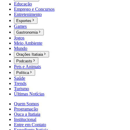
Educação
Emprego e Concursos
Entretenimento
Esportes
Games
Gastronomia
Jogos
Meio Ambiente
Mundo
Orações Itatiaia
Podcasts
Pets e Animais
Política
Saúde
Trends
Turismo
Últimas Notícias
Quem Somos
Programação
Ouça a Itatiaia
Institucional
Entre em Contato
Expediente Itatiaia