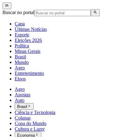
Buscar no portal
Capa
Últimas Notícias
Esporte
Eleições 2026
Política
Minas Gerais
Brasil
Mundo
Agro
Entretenimento
Eloos
Agro
Apostas
Auto
Brasil
Ciência e Tecnologia
Colunas
Copa do Mundo
Cultura e Lazer
Economia