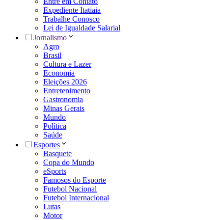
Entre em Contato
Expediente Itatiaia
Trabalhe Conosco
Lei de Igualdade Salarial
Jornalismo
Agro
Brasil
Cultura e Lazer
Economia
Eleições 2026
Entretenimento
Gastronomia
Minas Gerais
Mundo
Política
Saúde
Esportes
Basquete
Copa do Mundo
eSports
Famosos do Esporte
Futebol Nacional
Futebol Internacional
Lutas
Motor