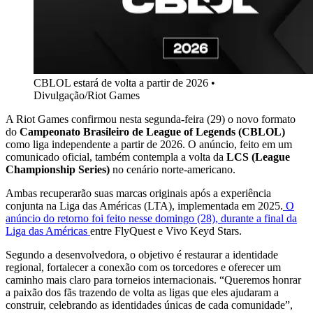
CBLOL estará de volta a partir de 2026
•
Divulgação/Riot Games
A Riot Games confirmou nesta segunda-feira (29) o novo formato
do
Campeonato Brasileiro de League of Legends (CBLOL)
como liga independente a partir de 2026. O anúncio, feito em um
comunicado oficial, também contempla a volta da
LCS (League
Championship Series)
no cenário norte-americano.
Ambas recuperarão suas marcas originais após a experiência
conjunta na Liga das Américas (LTA), implementada em 2025.
O
anúncio do retorno foi feito nesse domingo (28), durante a final da
Liga das Américas
entre FlyQuest e Vivo Keyd Stars.
Segundo a desenvolvedora, o objetivo é restaurar a identidade
regional, fortalecer a conexão com os torcedores e oferecer um
caminho mais claro para torneios internacionais. “Queremos honrar
a paixão dos fãs trazendo de volta as ligas que eles ajudaram a
construir, celebrando as identidades únicas de cada comunidade”,