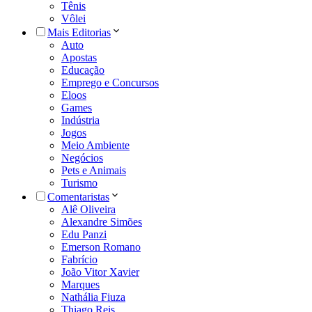
Tênis
Vôlei
Mais Editorias
Auto
Apostas
Educação
Emprego e Concursos
Eloos
Games
Indústria
Jogos
Meio Ambiente
Negócios
Pets e Animais
Turismo
Comentaristas
Alê Oliveira
Alexandre Simões
Edu Panzi
Emerson Romano
Fabrício
João Vitor Xavier
Marques
Nathália Fiuza
Thiago Reis