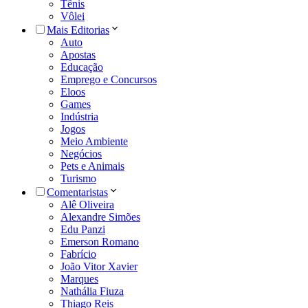
Tênis
Vôlei
Mais Editorias
Auto
Apostas
Educação
Emprego e Concursos
Eloos
Games
Indústria
Jogos
Meio Ambiente
Negócios
Pets e Animais
Turismo
Comentaristas
Alê Oliveira
Alexandre Simões
Edu Panzi
Emerson Romano
Fabrício
João Vitor Xavier
Marques
Nathália Fiuza
Thiago Reis