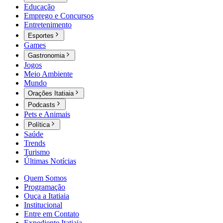
Educação
Emprego e Concursos
Entretenimento
Esportes
Games
Gastronomia
Jogos
Meio Ambiente
Mundo
Orações Itatiaia
Podcasts
Pets e Animais
Política
Saúde
Trends
Turismo
Últimas Notícias
Quem Somos
Programação
Ouça a Itatiaia
Institucional
Entre em Contato
Expediente Itatiaia