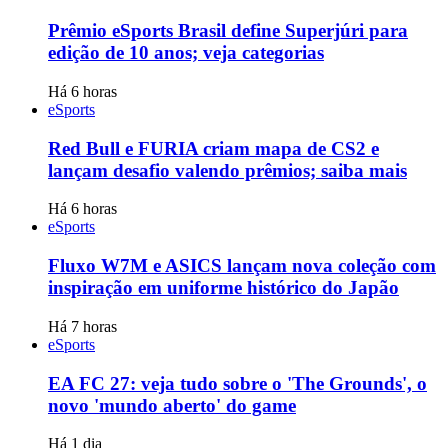
Prêmio eSports Brasil define Superjúri para
edição de 10 anos; veja categorias
Há 6 horas
eSports
Red Bull e FURIA criam mapa de CS2 e
lançam desafio valendo prêmios; saiba mais
Há 6 horas
eSports
Fluxo W7M e ASICS lançam nova coleção com
inspiração em uniforme histórico do Japão
Há 7 horas
eSports
EA FC 27: veja tudo sobre o 'The Grounds', o
novo 'mundo aberto' do game
Há 1 dia