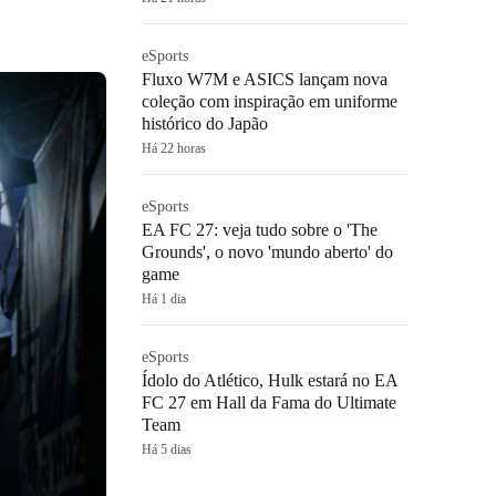
eSports
Fluxo W7M e ASICS lançam nova
coleção com inspiração em uniforme
histórico do Japão
Há 22 horas
eSports
EA FC 27: veja tudo sobre o 'The
Grounds', o novo 'mundo aberto' do
game
Há 1 dia
eSports
Ídolo do Atlético, Hulk estará no EA
FC 27 em Hall da Fama do Ultimate
Team
Há 5 dias