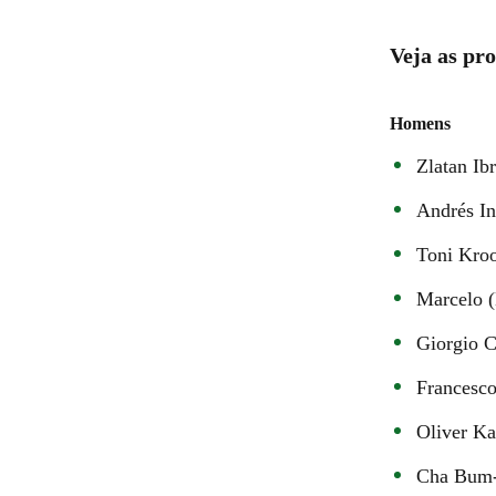
Veja as pr
Homens
Zlatan Ib
Andrés In
Toni Kro
Marcelo (
Giorgio Ch
Francesco 
Oliver K
Cha Bum-