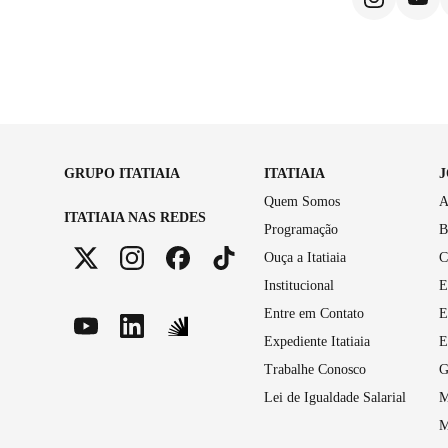
GRUPO ITATIAIA
ITATIAIA
Quem Somos
A
ITATIAIA NAS REDES
Programação
B
Ouça a Itatiaia
C
Institucional
E
Entre em Contato
E
Expediente Itatiaia
E
Trabalhe Conosco
G
Lei de Igualdade Salarial
M
M