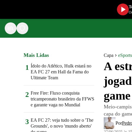
T
Ou
Mais Lidas
Capa
eSports
A est
Ídolo do Atlético, Hulk estará no
1
EA FC 27 em Hall da Fama do
jogad
Ultimate Team
game
Free Fire: Fluxo conquista
2
tricampeonato brasileiro da FFWS
e garante vaga no Mundial
Meio-campist
capa do gam
EA FC 27: veja tudo sobre o 'The
3
Por
Pedro
Grounds', o novo 'mundo aberto'
do game
27/06/2025 às 1