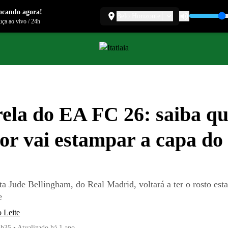
ocando agora!
Belo Horizonte
ça ao vivo
/
24h
rela do EA FC 26: saiba qu
or vai estampar a capa do
a Jude Bellingham, do Real Madrid, voltará a ter o rosto es
e
 Leite
5h35
•
Atualizado
há 1 ano