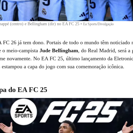
bappé (centro) e Bellingham (dir) no EA FC 25
•
Ea Sports/Divulgação
 FC 26 já tem dono. Portais de todo o mundo têm noticiado n
ue o meio-campista
Jude Bellingham
, do Real Madrid, será a
ame novamente. No EA FC 25, último lançamento da Eletronic
ês estampou a capa do jogo com sua comemoração icônica.
apa do EA FC 25