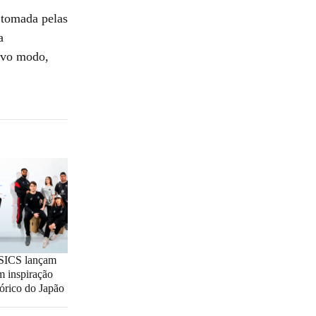
 tomada pelas
a
novo modo,
SICS lançam
m inspiração
órico do Japão