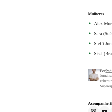
Mulheres
Alex Mor
Sara (Sué
Steffi Jo
Sissi (Bra
Por
Ped
Jornalis
cobertur
Superesp
Acompanhe
E