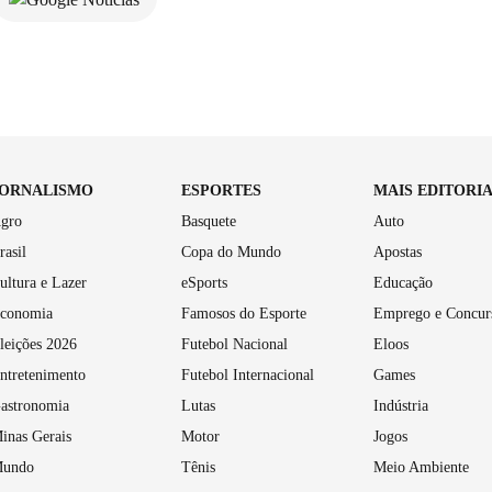
JORNALISMO
ESPORTES
MAIS EDITORI
gro
Basquete
Auto
rasil
Copa do Mundo
Apostas
ultura e Lazer
eSports
Educação
conomia
Famosos do Esporte
Emprego e Concur
leições 2026
Futebol Nacional
Eloos
ntretenimento
Futebol Internacional
Games
astronomia
Lutas
Indústria
inas Gerais
Motor
Jogos
undo
Tênis
Meio Ambiente