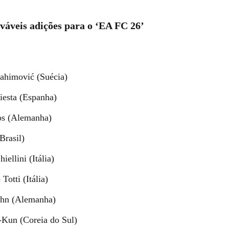
ováveis adições para o ‘EA FC 26’
rahimović (Suécia)
iesta (Espanha)
os (Alemanha)
Brasil)
iellini (Itália)
Totti (Itália)
ahn (Alemanha)
Kun (Coreia do Sul)