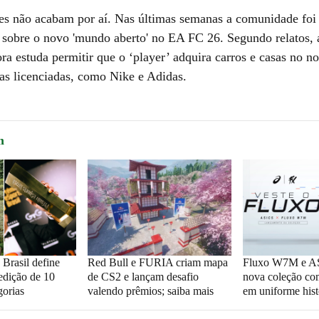
es não acabam por aí. Nas últimas semanas a comunidade foi
 sobre o novo 'mundo aberto' no EA FC 26. Segundo relatos, 
ra estuda permitir que o ‘player’ adquira carros e casas no 
as licenciadas, como Nike e Adidas.
m
 Brasil define
Red Bull e FURIA criam mapa
Fluxo W7M e A
 edição de 10
de CS2 e lançam desafio
nova coleção co
gorias
valendo prêmios; saiba mais
em uniforme hist