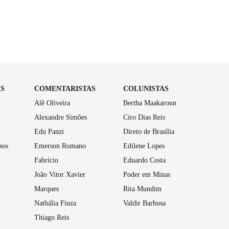
AS
COMENTARISTAS
COLUNISTAS
Alê Oliveira
Bertha Maakaroun
Alexandre Simões
Ciro Dias Reis
Edu Panzi
Direto de Brasília
sos
Emerson Romano
Edilene Lopes
Fabrício
Eduardo Costa
João Vitor Xavier
Poder em Minas
Marques
Rita Mundim
Nathália Fiuza
Valdir Barbosa
Thiago Reis