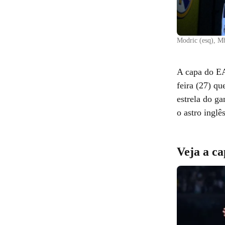
Modric (esq), M
A capa do EA
feira (27) q
estrela do g
o astro ingl
Veja a c