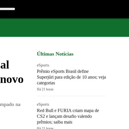
Últimas Notícias
al
eSports
Prêmio eSports Brasil define
 novo
Superjúri para edição de 10 anos; veja
categorias
Há 21 horas
tampado na
eSports
Red Bull e FURIA criam mapa de
CS2 e lançam desafio valendo
prêmios; saiba mais
Há 21 horas