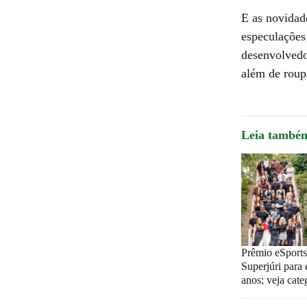
E as novidad
especulações
desenvolvedo
além de roup
Leia també
Prêmio eSports
Superjúri para
anos; veja cate