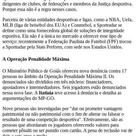
dirigentes de clubes, de federações e membros da Justiça desportiva.
Porque essa não é a regra nesses casos.
Parceira de várias entidades desportivas e ligas, como a NBA, Uefa,
MLB (liga de beisebol dos EUA) e Conmebol, a Sportradar se
define como uma fornecedora global de soluções de integridade
esportiva. Ela não é a única no mercado a oferecer esse tipo de
serviço: recentemente a Federação Paulista de Futebol (FPF) trocou
a Sportradar pela Stats Perform, com sede nos Estados Unidos.
A Operação Penalidade Máxima
O Ministério Público de Goiás ofereceu nova denúncia contra 17
pessoas no âmbito da Operação Penalidade Máxima II. Os
denunciados são divididos em três núcleos: financiadores,
apostadores e intermediadores. Seis jogadores estão denunciados
nessa nova fase. A
Itatiaia
teve acesso à denúncia e detalha as
argumentações do MP-GO.
Nove pessoas são investigadas por "dar ou prometer vantagem
patrimonial ou não patrimonial com o fim de alterar ou falsear o
resultado de uma competição desportiva". Efetivamente, são as
pessoas que abordaram os jogadores oferecendo valores para
cometer pênalti ou ser punido com cartão. A pena de reclusão vai de
dois a seis anos e multa.