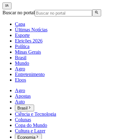
Buscar no portal
Capa
Últimas Notícias
Esporte
Eleições 2026
Política
Minas Gerais
Brasil
Mundo
Agro
Entretenimento
Eloos
Agro
Apostas
Auto
Brasil
Ciência e Tecnologia
Colunas
Copa do Mundo
Cultura e Lazer
Economia