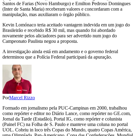
Santos de Farias (Novo Hamburgo) e Emilton Pedroso Domingues
(Inter de Santa Maria) receberam valores e concordaram com a
manipulação, mas auxiliaram o órgão público.
Kevin Lomónaco teria aceitado vantagem indevida em um jogo do
Brasileirão e recebido R$ 30 mil, mas quando foi abordado
novamente pelos aliciadores para ser advertido num jogo do
Campeonato Paulista negou a proposta.
A investigação ainda está em andamento e o governo federal
determinou que a Polícia Federal participará da apuração.
Por
Marcel Rizzo
Formado em jornalismo pela PUC-Campinas em 2000, trabalhou
como repórter e editor no Diário Lance, como repórter no GE.com,
Jornal da Tarde (Estadão), Portal IG, como repórter e colunista
(Painel FC) na Folha de S. Paulo e manteve uma coluna no portal
UOL. Cobriu in loco três Copas do Mundo, quatro Copas América,
uma Olimpíada, Pan-Americano, Copa das Confederações, Mundial