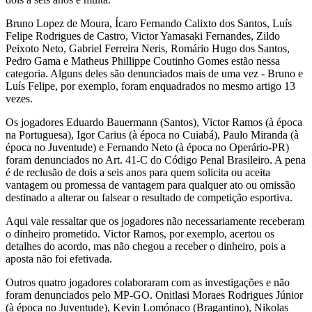
Bruno Lopez de Moura, Ícaro Fernando Calixto dos Santos, Luís
Felipe Rodrigues de Castro, Victor Yamasaki Fernandes, Zildo
Peixoto Neto, Gabriel Ferreira Neris, Romário Hugo dos Santos,
Pedro Gama e Matheus Phillippe Coutinho Gomes estão nessa
categoria. Alguns deles são denunciados mais de uma vez - Bruno e
Luís Felipe, por exemplo, foram enquadrados no mesmo artigo 13
vezes.
Os jogadores Eduardo Bauermann (Santos), Victor Ramos (à época
na Portuguesa), Igor Carius (à época no Cuiabá), Paulo Miranda (à
época no Juventude) e Fernando Neto (à época no Operário-PR)
foram denunciados no Art. 41-C do Código Penal Brasileiro. A pena
é de reclusão de dois a seis anos para quem solicita ou aceita
vantagem ou promessa de vantagem para qualquer ato ou omissão
destinado a alterar ou falsear o resultado de competição esportiva.
Aqui vale ressaltar que os jogadores não necessariamente receberam
o dinheiro prometido. Victor Ramos, por exemplo, acertou os
detalhes do acordo, mas não chegou a receber o dinheiro, pois a
aposta não foi efetivada.
Outros quatro jogadores colaboraram com as investigações e não
foram denunciados pelo MP-GO. Onitlasi Moraes Rodrigues Júnior
(à época no Juventude), Kevin Lomónaco (Bragantino), Nikolas