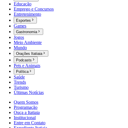
Educação
Emprego e Concursos
Entretenimento
Esportes
Games
Gastronomia
Jogos
Meio Ambiente
Mundo
Orações Itatiaia
Podcasts
Pets e Animais
Política
Saúde
Trends
Turismo
Últimas Notícias
Quem Somos
Programação
Ouça a Itatiaia
Institucional
Entre em Contato
Expediente Itatiaia