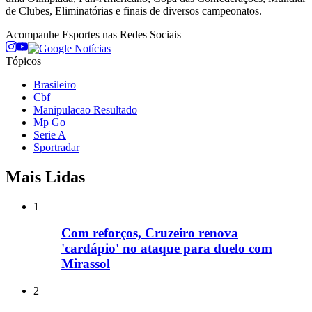
de Clubes, Eliminatórias e finais de diversos campeonatos.
Acompanhe
Esportes
nas Redes Sociais
Tópicos
Brasileiro
Cbf
Manipulacao Resultado
Mp Go
Serie A
Sportradar
Mais Lidas
1
Com reforços, Cruzeiro renova
'cardápio' no ataque para duelo com
Mirassol
2