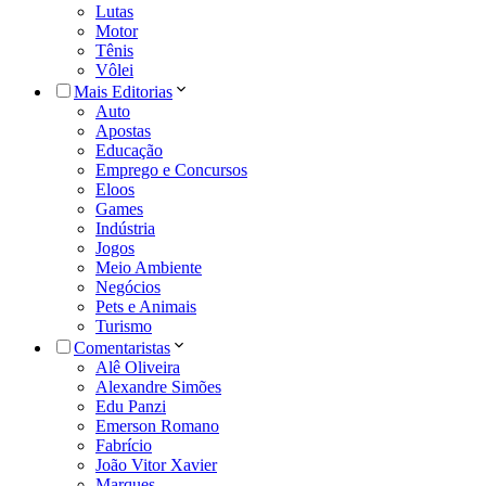
Lutas
Motor
Tênis
Vôlei
Mais Editorias
Auto
Apostas
Educação
Emprego e Concursos
Eloos
Games
Indústria
Jogos
Meio Ambiente
Negócios
Pets e Animais
Turismo
Comentaristas
Alê Oliveira
Alexandre Simões
Edu Panzi
Emerson Romano
Fabrício
João Vitor Xavier
Marques