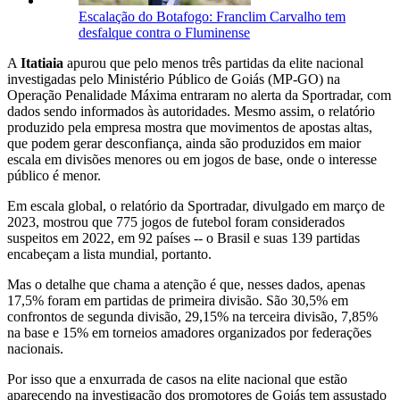
Escalação do Botafogo: Franclim Carvalho tem
desfalque contra o Fluminense
A
Itatiaia
apurou que pelo menos três partidas da elite nacional
investigadas pelo Ministério Público de Goiás (MP-GO) na
Operação Penalidade Máxima entraram no alerta da Sportradar, com
dados sendo informados às autoridades. Mesmo assim, o relatório
produzido pela empresa mostra que movimentos de apostas altas,
que podem gerar desconfiança, ainda são produzidos em maior
escala em divisões menores ou em jogos de base, onde o interesse
público é menor.
Em escala global, o relatório da Sportradar, divulgado em março de
2023, mostrou que 775 jogos de futebol foram considerados
suspeitos em 2022, em 92 países -- o Brasil e suas 139 partidas
encabeçam a lista mundial, portanto.
Mas o detalhe que chama a atenção é que, nesses dados, apenas
17,5% foram em partidas de primeira divisão. São 30,5% em
confrontos de segunda divisão, 29,15% na terceira divisão, 7,85%
na base e 15% em torneios amadores organizados por federações
nacionais.
Por isso que a enxurrada de casos na elite nacional que estão
aparecendo na investigação dos promotores de Goiás tem assustado