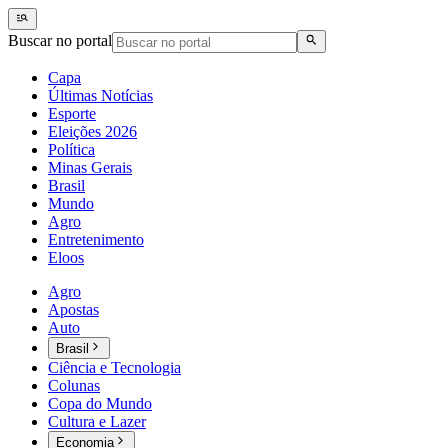
Buscar no portal
Capa
Últimas Notícias
Esporte
Eleições 2026
Política
Minas Gerais
Brasil
Mundo
Agro
Entretenimento
Eloos
Agro
Apostas
Auto
Brasil
Ciência e Tecnologia
Colunas
Copa do Mundo
Cultura e Lazer
Economia