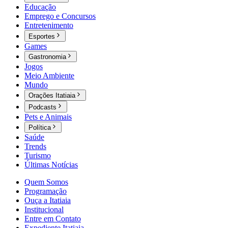
Educação
Emprego e Concursos
Entretenimento
Esportes
Games
Gastronomia
Jogos
Meio Ambiente
Mundo
Orações Itatiaia
Podcasts
Pets e Animais
Política
Saúde
Trends
Turismo
Últimas Notícias
Quem Somos
Programação
Ouça a Itatiaia
Institucional
Entre em Contato
Expediente Itatiaia