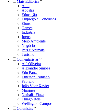
Mais Editorias
Auto
Apostas
Educação
Emprego e Concursos
Eloos
Games
Indústria
Jogos
Meio Ambiente
Negócios
Pets e Animais
Turismo
Comentaristas
Alê Oliveira
Alexandre Simões
Edu Panzi
Emerson Romano
Fabrício
João Vitor Xavier
Marques
Nathália Fiuza
Thiago Reis
Wellington Campos
Colunistas