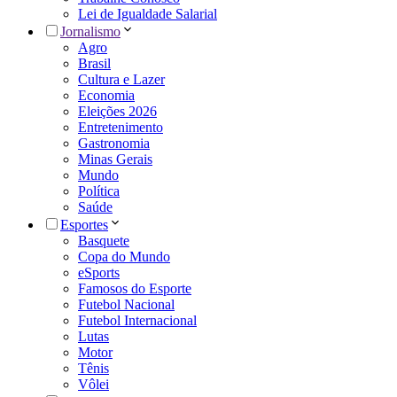
Lei de Igualdade Salarial
Jornalismo
Agro
Brasil
Cultura e Lazer
Economia
Eleições 2026
Entretenimento
Gastronomia
Minas Gerais
Mundo
Política
Saúde
Esportes
Basquete
Copa do Mundo
eSports
Famosos do Esporte
Futebol Nacional
Futebol Internacional
Lutas
Motor
Tênis
Vôlei