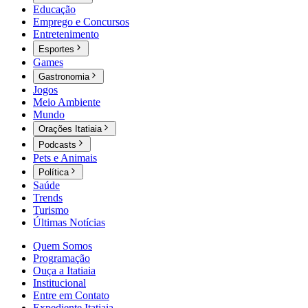
Educação
Emprego e Concursos
Entretenimento
Esportes
Games
Gastronomia
Jogos
Meio Ambiente
Mundo
Orações Itatiaia
Podcasts
Pets e Animais
Política
Saúde
Trends
Turismo
Últimas Notícias
Quem Somos
Programação
Ouça a Itatiaia
Institucional
Entre em Contato
Expediente Itatiaia