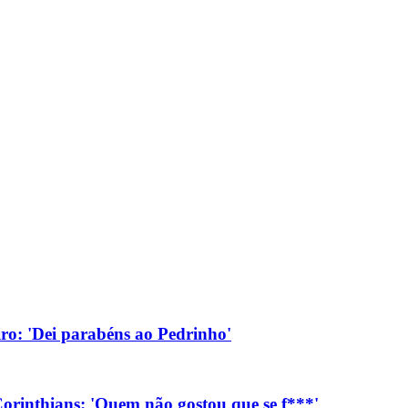
eiro: 'Dei parabéns ao Pedrinho'
orinthians: 'Quem não gostou que se f***'