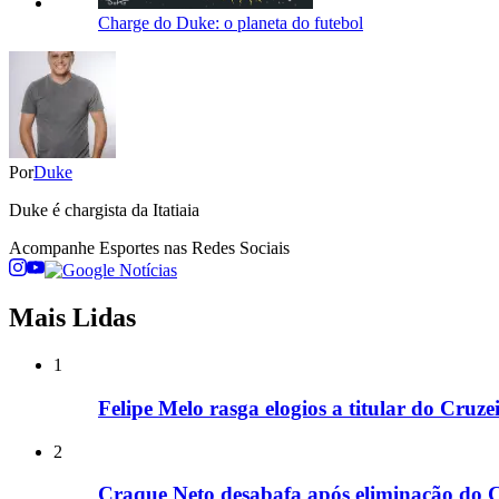
Charge do Duke: o planeta do futebol
Por
Duke
Duke é chargista da Itatiaia
Acompanhe
Esportes
nas Redes Sociais
Mais Lidas
1
Felipe Melo rasga elogios a titular do Cruz
2
Craque Neto desabafa após eliminação do C