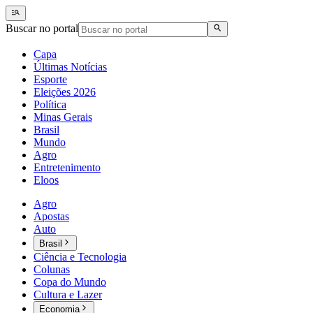
Buscar no portal
Capa
Últimas Notícias
Esporte
Eleições 2026
Política
Minas Gerais
Brasil
Mundo
Agro
Entretenimento
Eloos
Agro
Apostas
Auto
Brasil
Ciência e Tecnologia
Colunas
Copa do Mundo
Cultura e Lazer
Economia