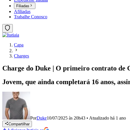
Filiadas
Afiliadas
Trabalhe Conosco
Capa
Charges
Charge do Duke | O primeiro contrato de G
Jovem, que ainda completará 16 anos, assi
Por
Duke
10/07/2025 às 20h43
•
Atualizado
há 1 ano
Compartilhar