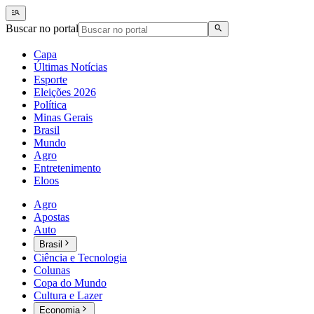
Buscar no portal
Capa
Últimas Notícias
Esporte
Eleições 2026
Política
Minas Gerais
Brasil
Mundo
Agro
Entretenimento
Eloos
Agro
Apostas
Auto
Brasil
Ciência e Tecnologia
Colunas
Copa do Mundo
Cultura e Lazer
Economia