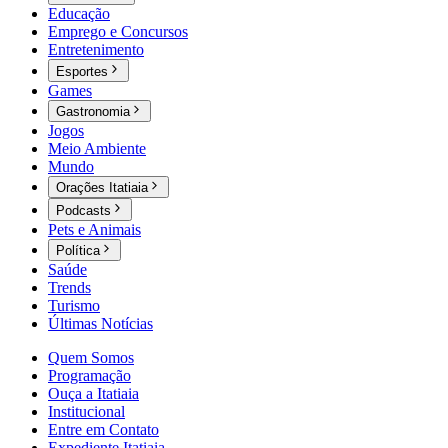
Educação
Emprego e Concursos
Entretenimento
Esportes
Games
Gastronomia
Jogos
Meio Ambiente
Mundo
Orações Itatiaia
Podcasts
Pets e Animais
Política
Saúde
Trends
Turismo
Últimas Notícias
Quem Somos
Programação
Ouça a Itatiaia
Institucional
Entre em Contato
Expediente Itatiaia