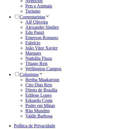
Negócios
Pets e Animais
Turismo
Comentaristas
Alê Oliveira
Alexandre Simões
Edu Panzi
Emerson Romano
Fabrício
João Vitor Xavier
Marques
Nathália Fiuza
Thiago Reis
Wellington Campos
Colunistas
Bertha Maakaroun
Ciro Dias Reis
Direto de Brasília
Edilene Lopes
Eduardo Costa
Poder em Minas
Rita Mundim
Valdir Barbosa
Política de Privacidade