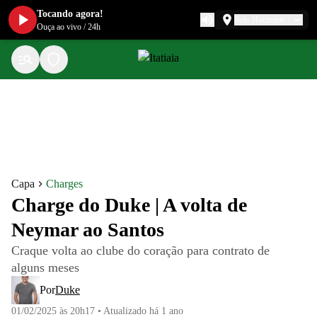
Tocando agora!
Belo Horizonte
Ouça ao vivo
/
24h
Capa
Charges
Charge do Duke | A volta de
Neymar ao Santos
Craque volta ao clube do coração para contrato de
alguns meses
Por
Duke
01/02/2025 às 20h17
•
Atualizado
há 1 ano