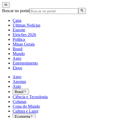
Buscar no portal
Capa
Últimas Notícias
Esporte
Eleições 2026
Política
Minas Gerais
Brasil
Mundo
Agro
Entretenimento
Eloos
Agro
Apostas
Auto
Brasil
Ciência e Tecnologia
Colunas
Copa do Mundo
Cultura e Lazer
Economia