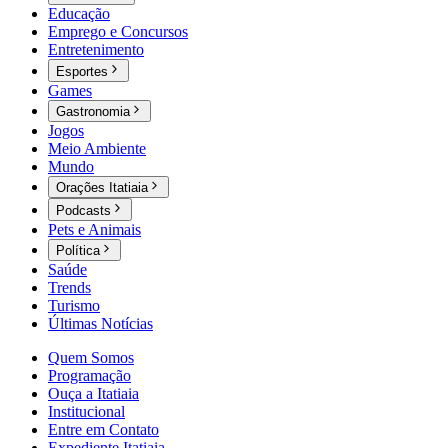
Educação
Emprego e Concursos
Entretenimento
Esportes
Games
Gastronomia
Jogos
Meio Ambiente
Mundo
Orações Itatiaia
Podcasts
Pets e Animais
Política
Saúde
Trends
Turismo
Últimas Notícias
Quem Somos
Programação
Ouça a Itatiaia
Institucional
Entre em Contato
Expediente Itatiaia