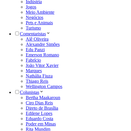
Indústria
Jogos
Meio Ambiente
Negócios
Pets e Animais
Turismo
Comentaristas
Alê Oliveira
Alexandre Simões
Edu Panzi
Emerson Romano
Fabrício
João Vitor Xavier
Marques
Nathália Fiuza
Thiago Reis
Wellington Campos
Colunistas
Bertha Maakaroun
Ciro Dias Reis
Direto de Brasília
Edilene Lopes
Eduardo Costa
Poder em Minas
Rita Mundim