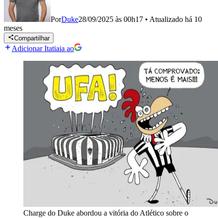
Por
Duke
28/09/2025 às 00h17
•
Atualizado
há 10
meses
Compartilhar
Adicionar Itatiaia ao
Charge do Duke abordou a vitória do Atlético sobre o