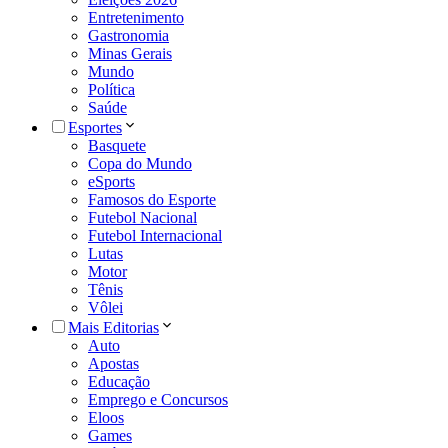
Entretenimento
Gastronomia
Minas Gerais
Mundo
Política
Saúde
Esportes
Basquete
Copa do Mundo
eSports
Famosos do Esporte
Futebol Nacional
Futebol Internacional
Lutas
Motor
Tênis
Vôlei
Mais Editorias
Auto
Apostas
Educação
Emprego e Concursos
Eloos
Games