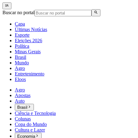
Buscar no portal
Capa
Últimas Notícias
Esporte
Eleições 2026
Política
Minas Gerais
Brasil
Mundo
Agro
Entretenimento
Eloos
Agro
Apostas
Auto
Brasil
Ciência e Tecnologia
Colunas
Copa do Mundo
Cultura e Lazer
Economia