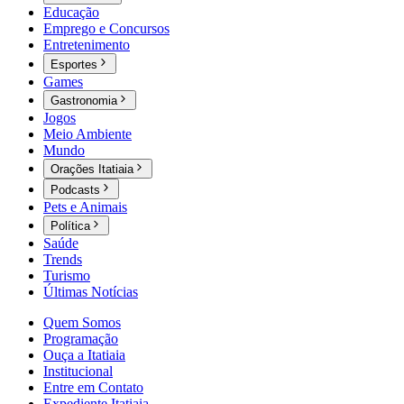
Educação
Emprego e Concursos
Entretenimento
Esportes
Games
Gastronomia
Jogos
Meio Ambiente
Mundo
Orações Itatiaia
Podcasts
Pets e Animais
Política
Saúde
Trends
Turismo
Últimas Notícias
Quem Somos
Programação
Ouça a Itatiaia
Institucional
Entre em Contato
Expediente Itatiaia