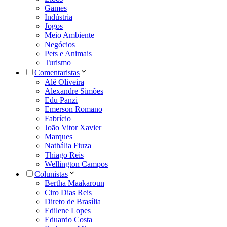
Games
Indústria
Jogos
Meio Ambiente
Negócios
Pets e Animais
Turismo
Comentaristas
Alê Oliveira
Alexandre Simões
Edu Panzi
Emerson Romano
Fabrício
João Vitor Xavier
Marques
Nathália Fiuza
Thiago Reis
Wellington Campos
Colunistas
Bertha Maakaroun
Ciro Dias Reis
Direto de Brasília
Edilene Lopes
Eduardo Costa