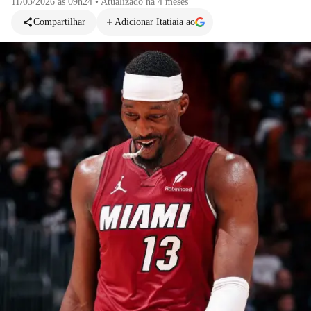
11/03/2026 às 09h24
•
Atualizado
há 4 meses
Compartilhar
Adicionar Itatiaia ao