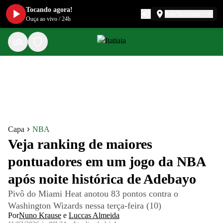
Tocando agora!
Belo Horizonte
Ouça ao vivo
/
24h
Capa
NBA
Veja ranking de maiores
pontuadores em um jogo da NBA
após noite histórica de Adebayo
Pivô do Miami Heat anotou 83 pontos contra o
Washington Wizards nessa terça-feira (10)
Por
Nuno Krause
e
Luccas Almeida