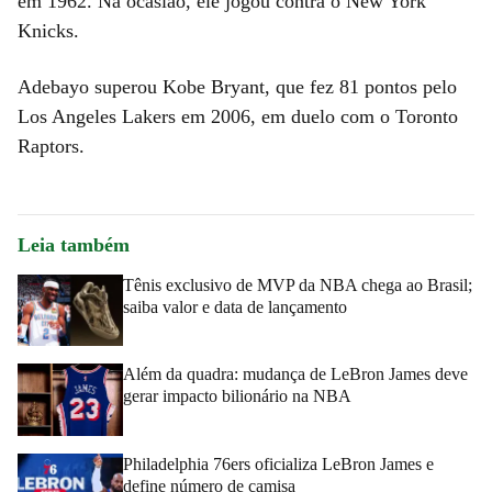
em 1962. Na ocasião, ele jogou contra o New York
Knicks.
Adebayo superou Kobe Bryant, que fez 81 pontos pelo
Los Angeles Lakers em 2006, em duelo com o Toronto
Raptors.
Leia também
Tênis exclusivo de MVP da NBA chega ao Brasil;
saiba valor e data de lançamento
Além da quadra: mudança de LeBron James deve
gerar impacto bilionário na NBA
Philadelphia 76ers oficializa LeBron James e
define número de camisa