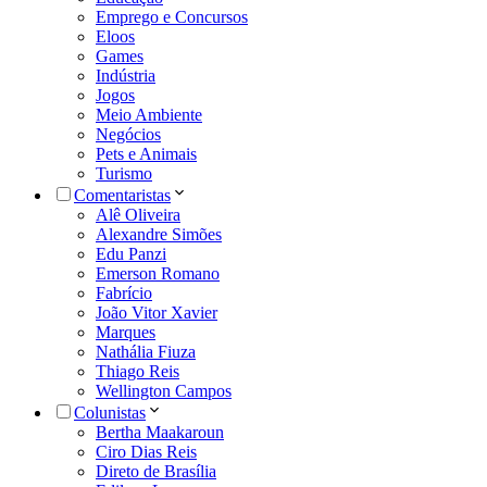
Emprego e Concursos
Eloos
Games
Indústria
Jogos
Meio Ambiente
Negócios
Pets e Animais
Turismo
Comentaristas
Alê Oliveira
Alexandre Simões
Edu Panzi
Emerson Romano
Fabrício
João Vitor Xavier
Marques
Nathália Fiuza
Thiago Reis
Wellington Campos
Colunistas
Bertha Maakaroun
Ciro Dias Reis
Direto de Brasília