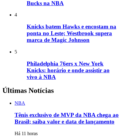
Bucks na NBA
4
Knicks batem Hawks e encostam na
ponta no Leste; Westbrook supera
marca de Magic Johnson
5
Philadelphia 76ers x New York
Knicks: horário e onde assistir ao
vivo à NBA
Últimas Notícias
NBA
Tênis exclusivo de MVP da NBA chega ao
Brasil; saiba valor e data de lançamento
Há 11 horas