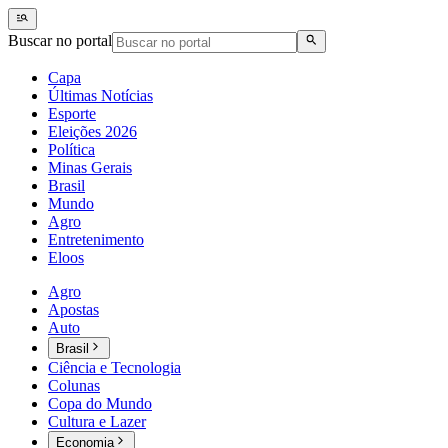
Buscar no portal
Capa
Últimas Notícias
Esporte
Eleições 2026
Política
Minas Gerais
Brasil
Mundo
Agro
Entretenimento
Eloos
Agro
Apostas
Auto
Brasil
Ciência e Tecnologia
Colunas
Copa do Mundo
Cultura e Lazer
Economia