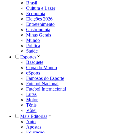
Brasil
Cultura e Lazer
Economia
Eleições 2026
Entretenimento
Gastronomia
Minas Gerais
Mundo
Política
Saúde
Esportes
Basquete
Copa do Mundo
eSports
Famosos do Esporte
Futebol Nacional
Futebol Internacional
Lutas
Motor
Tênis
Vôlei
Mais Editorias
Auto
Apostas
Educação