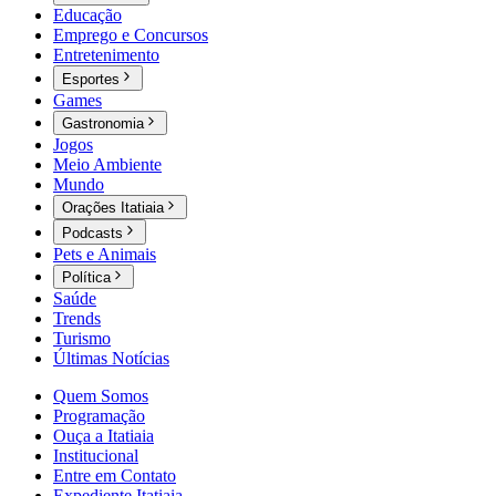
Educação
Emprego e Concursos
Entretenimento
Esportes
Games
Gastronomia
Jogos
Meio Ambiente
Mundo
Orações Itatiaia
Podcasts
Pets e Animais
Política
Saúde
Trends
Turismo
Últimas Notícias
Quem Somos
Programação
Ouça a Itatiaia
Institucional
Entre em Contato
Expediente Itatiaia