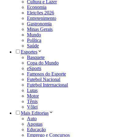
Cultura e Lazer
Economia
Eleições 2026
Entretenimento
Gastronomia
Minas Gerais
Mundo
Política
Saúde
Esportes
Basquete
Copa do Mundo
eSports
Famosos do Esporte
Futebol Nacional
Futebol Internacional
Lutas
Motor
Tênis
Vôlei
Mais Editorias
Auto
Apostas
Educação
Emprego e Concursos