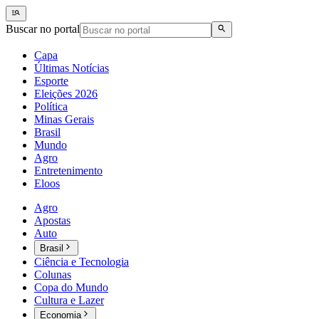
Buscar no portal
Capa
Últimas Notícias
Esporte
Eleições 2026
Política
Minas Gerais
Brasil
Mundo
Agro
Entretenimento
Eloos
Agro
Apostas
Auto
Brasil
Ciência e Tecnologia
Colunas
Copa do Mundo
Cultura e Lazer
Economia