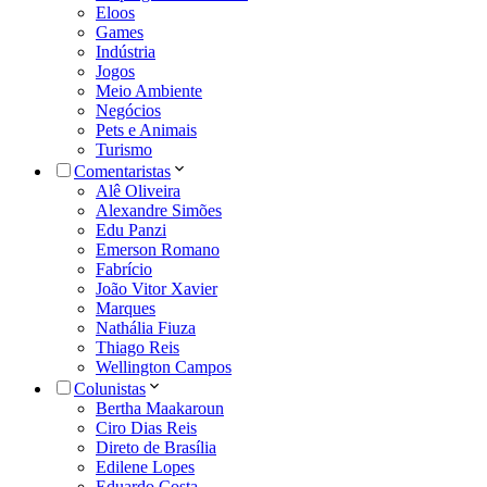
Eloos
Games
Indústria
Jogos
Meio Ambiente
Negócios
Pets e Animais
Turismo
Comentaristas
Alê Oliveira
Alexandre Simões
Edu Panzi
Emerson Romano
Fabrício
João Vitor Xavier
Marques
Nathália Fiuza
Thiago Reis
Wellington Campos
Colunistas
Bertha Maakaroun
Ciro Dias Reis
Direto de Brasília
Edilene Lopes
Eduardo Costa