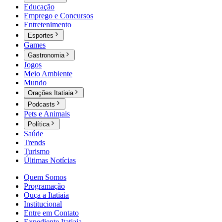
Educação
Emprego e Concursos
Entretenimento
Esportes
Games
Gastronomia
Jogos
Meio Ambiente
Mundo
Orações Itatiaia
Podcasts
Pets e Animais
Política
Saúde
Trends
Turismo
Últimas Notícias
Quem Somos
Programação
Ouça a Itatiaia
Institucional
Entre em Contato
Expediente Itatiaia