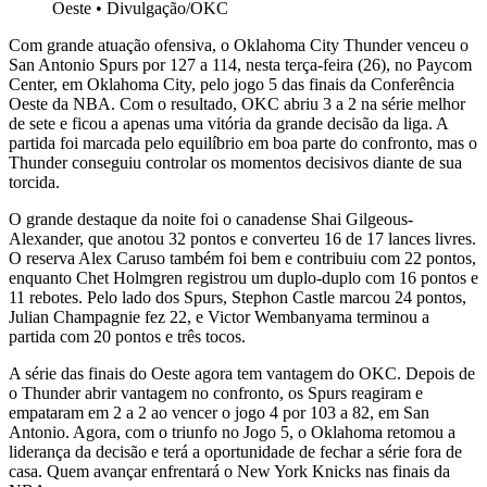
Oeste
•
Divulgação/OKC
Com grande atuação ofensiva, o
Oklahoma City Thunder
venceu o
San Antonio Spurs
por 127 a 114, nesta terça-feira (26), no Paycom
Center, em Oklahoma City, pelo jogo 5 das finais da Conferência
Oeste da NBA. Com o resultado, OKC abriu 3 a 2 na série melhor
de sete e ficou a apenas uma vitória da grande decisão da liga. A
partida foi marcada pelo equilíbrio em boa parte do confronto, mas o
Thunder conseguiu controlar os momentos decisivos diante de sua
torcida.
O grande destaque da noite foi o canadense
Shai Gilgeous-
Alexander
, que anotou 32 pontos e converteu 16 de 17 lances livres.
O reserva Alex Caruso também foi bem e contribuiu com 22 pontos,
enquanto
Chet Holmgren
registrou um duplo-duplo com 16 pontos e
11 rebotes. Pelo lado dos Spurs,
Stephon Castle
marcou 24 pontos,
Julian Champagnie fez 22, e
Victor Wembanyama
terminou a
partida com 20 pontos e três tocos.
A série das finais do Oeste agora tem vantagem do OKC. Depois de
o Thunder abrir vantagem no confronto, os Spurs reagiram e
empataram em 2 a 2 ao vencer o jogo 4 por 103 a 82, em San
Antonio. Agora, com o triunfo no Jogo 5, o Oklahoma retomou a
liderança da decisão e terá a oportunidade de fechar a série fora de
casa. Quem avançar enfrentará o
New York Knicks
nas finais da