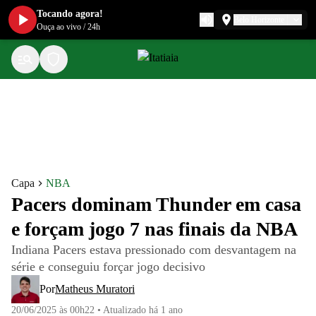
Tocando agora!
Belo Horizonte
Ouça ao vivo
/
24h
Capa
NBA
Pacers dominam Thunder em casa
e forçam jogo 7 nas finais da NBA
Indiana Pacers estava pressionado com desvantagem na
série e conseguiu forçar jogo decisivo
Por
Matheus Muratori
20/06/2025 às 00h22
•
Atualizado
há 1 ano