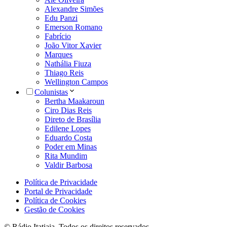
Alexandre Simões
Edu Panzi
Emerson Romano
Fabrício
João Vitor Xavier
Marques
Nathália Fiuza
Thiago Reis
Wellington Campos
Colunistas
Bertha Maakaroun
Ciro Dias Reis
Direto de Brasília
Edilene Lopes
Eduardo Costa
Poder em Minas
Rita Mundim
Valdir Barbosa
Política de Privacidade
Portal de Privacidade
Política de Cookies
Gestão de Cookies
© Rádio Itatiaia. Todos os direitos reservados.