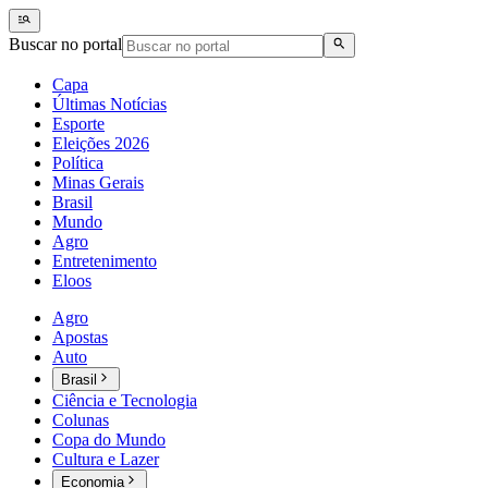
Buscar no portal
Capa
Últimas Notícias
Esporte
Eleições 2026
Política
Minas Gerais
Brasil
Mundo
Agro
Entretenimento
Eloos
Agro
Apostas
Auto
Brasil
Ciência e Tecnologia
Colunas
Copa do Mundo
Cultura e Lazer
Economia