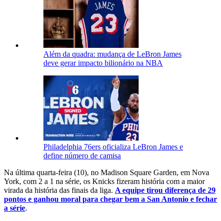
Além da quadra: mudança de LeBron James
deve gerar impacto bilionário na NBA
Philadelphia 76ers oficializa LeBron James e
define número de camisa
Na última quarta-feira (10), no Madison Square Garden, em Nova
York, com 2 a 1 na série, os Knicks fizeram história com a maior
virada da história das finais da liga.
A equipe tirou diferença de 29
pontos e ganhou moral para chegar bem a San Antonio e fechar
a série
.