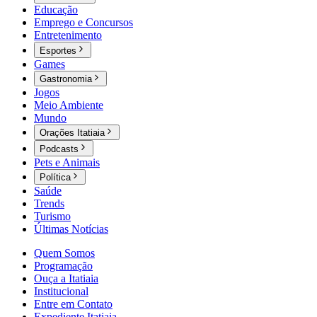
Educação
Emprego e Concursos
Entretenimento
Esportes
Games
Gastronomia
Jogos
Meio Ambiente
Mundo
Orações Itatiaia
Podcasts
Pets e Animais
Política
Saúde
Trends
Turismo
Últimas Notícias
Quem Somos
Programação
Ouça a Itatiaia
Institucional
Entre em Contato
Expediente Itatiaia