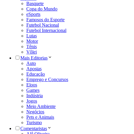
Basquete
Copa do Mundo
eSports
Famosos do Esporte
Futebol Nacional
Futebol Internacional
Lutas
Motor
Tênis
Vôlei
Mais Editorias
Auto
Apostas
Educação
Emprego e Concursos
Eloos
Games
Indústria
Jogos
Meio Ambiente
Negócios
Pets e Animais
Turismo
Comentaristas
Alê Oliveira