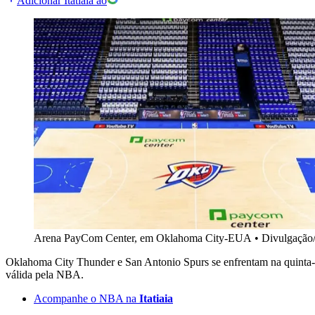
Adicionar Itatiaia ao
Arena PayCom Center, em Oklahoma City-EUA
•
Divulgação
Oklahoma City Thunder e San Antonio Spurs se enfrentam na quinta-fe
válida pela NBA.
Acompanhe o NBA na
Itatiaia