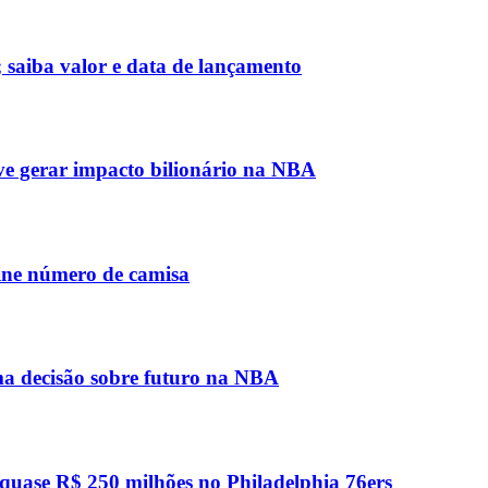
 saiba valor e data de lançamento
 gerar impacto bilionário na NBA
fine número de camisa
ma decisão sobre futuro na NBA
quase R$ 250 milhões no Philadelphia 76ers