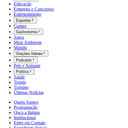
Educação
Emprego e Concursos
Entretenimento
Esportes
Games
Gastronomia
Jogos
Meio Ambiente
Mundo
Orações Itatiaia
Podcasts
Pets e Animais
Política
Saúde
Trends
Turismo
Últimas Notícias
Quem Somos
Programação
Ouça a Itatiaia
Institucional
Entre em Contato
Expediente Itatiaia