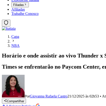
Filiadas
Afiliadas
Trabalhe Conosco
Capa
NBA
Horário e onde assistir ao vivo Thunder x
Times se enfrentarão no Paycom Center, em
Por
Giovanna Rafaela Castro
21/12/2025 às 02h53
•
At
Compartilhar