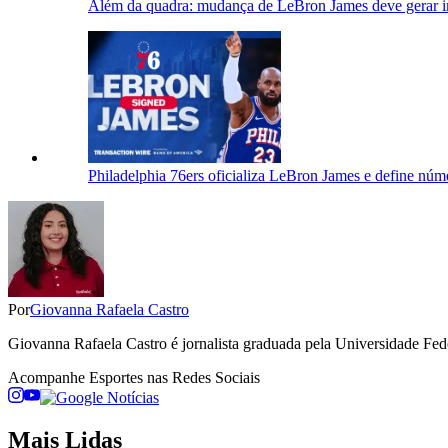
Além da quadra: mudança de LeBron James deve gerar i
Philadelphia 76ers oficializa LeBron James e define núm
Por
Giovanna Rafaela Castro
Giovanna Rafaela Castro é jornalista graduada pela Universidade Fe
Acompanhe
Esportes
nas Redes Sociais
Mais Lidas