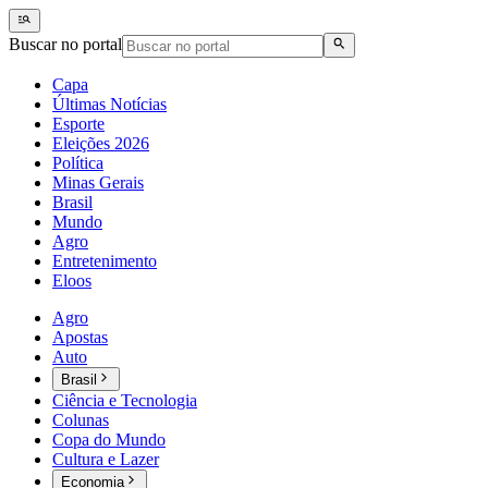
Buscar no portal
Capa
Últimas Notícias
Esporte
Eleições 2026
Política
Minas Gerais
Brasil
Mundo
Agro
Entretenimento
Eloos
Agro
Apostas
Auto
Brasil
Ciência e Tecnologia
Colunas
Copa do Mundo
Cultura e Lazer
Economia