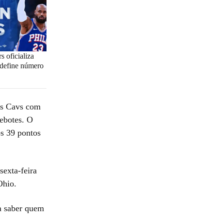
s oficializa
define número
dos Cavs com
rebotes. O
s 39 pontos
sexta-feira
 Ohio.
ra saber quem