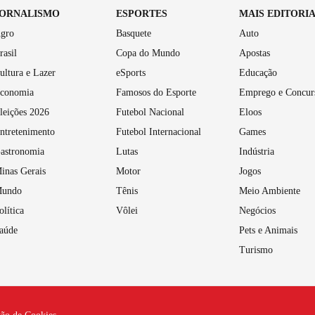
JORNALISMO
ESPORTES
MAIS EDITORI
gro
Basquete
Auto
rasil
Copa do Mundo
Apostas
ultura e Lazer
eSports
Educação
conomia
Famosos do Esporte
Emprego e Concur
leições 2026
Futebol Nacional
Eloos
ntretenimento
Futebol Internacional
Games
astronomia
Lutas
Indústria
inas Gerais
Motor
Jogos
undo
Tênis
Meio Ambiente
olítica
Vôlei
Negócios
aúde
Pets e Animais
Turismo