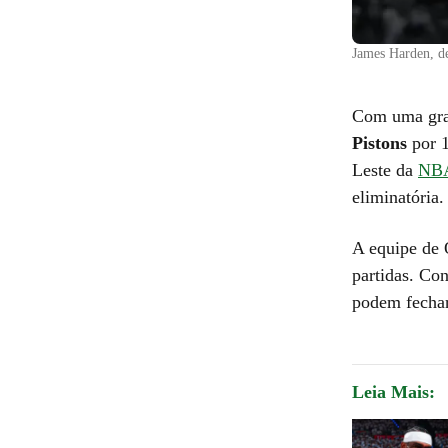
James Harden, de
Com uma gra
Pistons
por 1
Leste da
NB
eliminatória
A equipe de O
partidas. Con
podem fechar
Leia Mais: