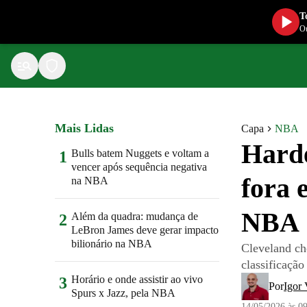
T
Ou
Mais Lidas
Capa
NBA
Harde
Bulls batem Nuggets e voltam a
1
vencer após sequência negativa
fora 
na NBA
NBA
Além da quadra: mudança de
2
LeBron James deve gerar impacto
bilionário na NBA
Cleveland ch
classificação
Horário e onde assistir ao vivo
3
Por
Igor 
Spurs x Jazz, pela NBA
14/05/2026 às 0