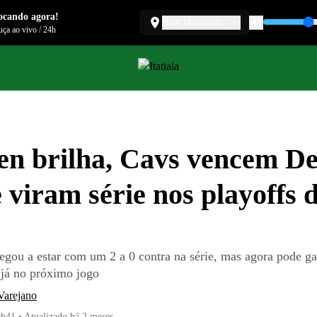
ocando agora!
Belo Horizonte
ça ao vivo
/
24h
n brilha, Cavs vencem De
e viram série nos playoffs 
egou a estar com um 2 a 0 contra na série, mas agora pode gar
 já no próximo jogo
Varejano
9h41
•
Atualizado
há 2 meses