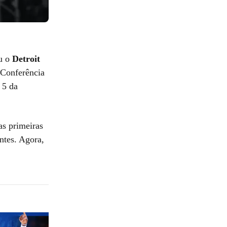
u o
Detroit
 Conferência
 5 da
as primeiras
ntes. Agora,