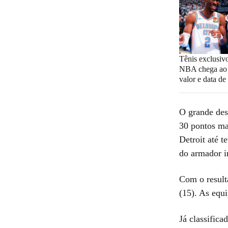
Tênis exclusi
NBA chega ao B
valor e data d
O grande des
30 pontos mar
Detroit até 
do armador i
Com o resulta
(15). As equi
Já classifica