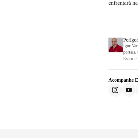
enfrentará n
Por
Igo
Igor Var
portais.
Esporte.
Acompanhe
E