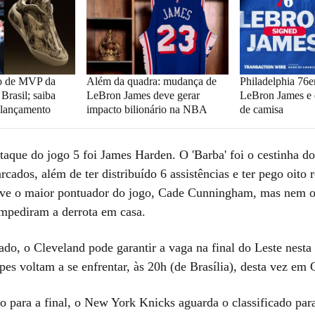
vo de MVP da
Além da quadra: mudança de
Philadelphia 76er
rasil; saiba
LeBron James deve gerar
LeBron James e 
e lançamento
impacto bilionário na NBA
de camisa
taque do jogo 5 foi James Harden. O 'Barba' foi o cestinha 
cados, além de ter distribuído 6 assistências e ter pego oito 
teve o maior pontuador do jogo, Cade Cunningham, mas nem o
mpediram a derrota em casa.
do, o Cleveland pode garantir a vaga na final do Leste nesta 
pes voltam a se enfrentar, às 20h (de Brasília), desta vez em
do para a final, o New York Knicks aguarda o classificado pa