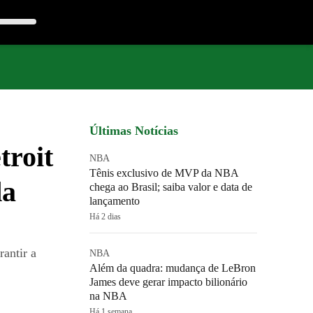
Últimas Notícias
troit
NBA
Tênis exclusivo de MVP da NBA
da
chega ao Brasil; saiba valor e data de
lançamento
Há 2 dias
antir a
NBA
Além da quadra: mudança de LeBron
James deve gerar impacto bilionário
na NBA
Há 1 semana