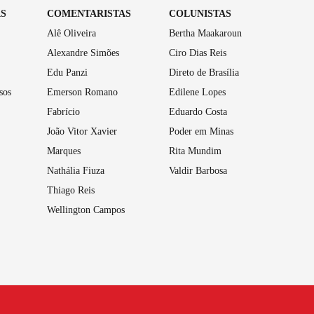
AS
COMENTARISTAS
COLUNISTAS
Alê Oliveira
Bertha Maakaroun
Alexandre Simões
Ciro Dias Reis
Edu Panzi
Direto de Brasília
sos
Emerson Romano
Edilene Lopes
Fabrício
Eduardo Costa
João Vitor Xavier
Poder em Minas
Marques
Rita Mundim
Nathália Fiuza
Valdir Barbosa
Thiago Reis
Wellington Campos