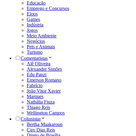
Educação
Emprego e Concursos
Eloos
Games
Indústria
Jogos
Meio Ambiente
Negócios
Pets e Animais
Turismo
Comentaristas
Alê Oliveira
Alexandre Simões
Edu Panzi
Emerson Romano
Fabrício
João Vitor Xavier
Marques
Nathália Fiuza
Thiago Reis
Wellington Campos
Colunistas
Bertha Maakaroun
Ciro Dias Reis
Direto de Brasília