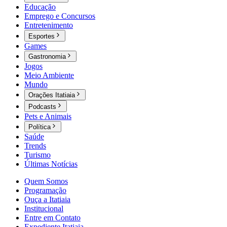
Educação
Emprego e Concursos
Entretenimento
Esportes
Games
Gastronomia
Jogos
Meio Ambiente
Mundo
Orações Itatiaia
Podcasts
Pets e Animais
Política
Saúde
Trends
Turismo
Últimas Notícias
Quem Somos
Programação
Ouça a Itatiaia
Institucional
Entre em Contato
Expediente Itatiaia