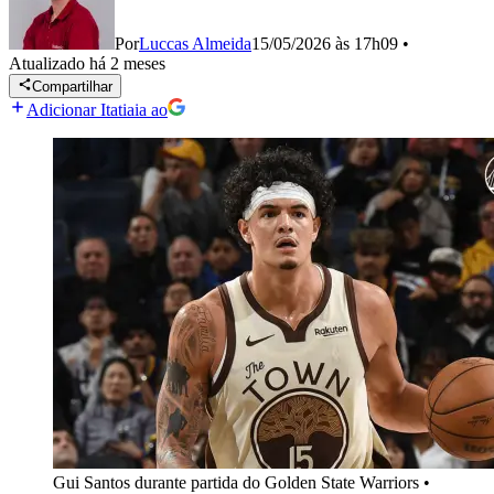
Por
Luccas Almeida
15/05/2026 às 17h09
•
Atualizado
há 2 meses
Compartilhar
Adicionar Itatiaia ao
Gui Santos durante partida do Golden State Warriors
•