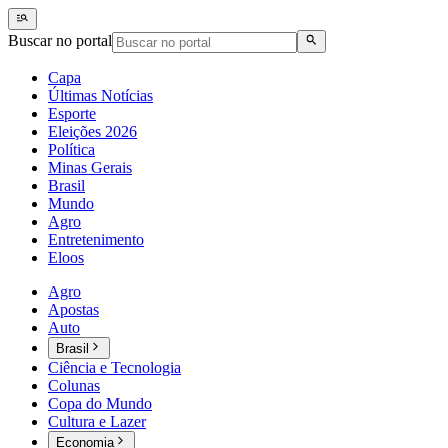
Buscar no portal
Capa
Últimas Notícias
Esporte
Eleições 2026
Política
Minas Gerais
Brasil
Mundo
Agro
Entretenimento
Eloos
Agro
Apostas
Auto
Brasil
Ciência e Tecnologia
Colunas
Copa do Mundo
Cultura e Lazer
Economia