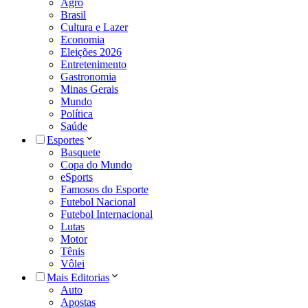
Agro
Brasil
Cultura e Lazer
Economia
Eleições 2026
Entretenimento
Gastronomia
Minas Gerais
Mundo
Política
Saúde
Esportes
Basquete
Copa do Mundo
eSports
Famosos do Esporte
Futebol Nacional
Futebol Internacional
Lutas
Motor
Tênis
Vôlei
Mais Editorias
Auto
Apostas