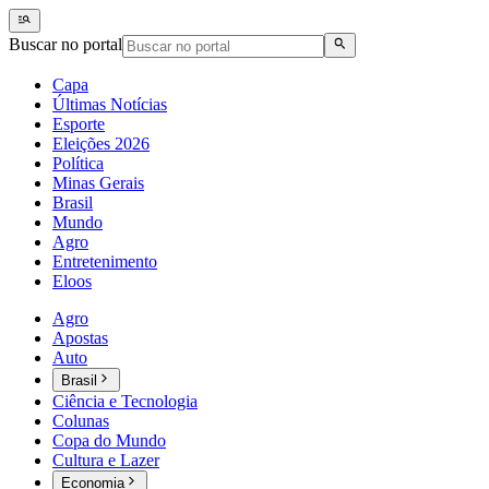
Buscar no portal
Capa
Últimas Notícias
Esporte
Eleições 2026
Política
Minas Gerais
Brasil
Mundo
Agro
Entretenimento
Eloos
Agro
Apostas
Auto
Brasil
Ciência e Tecnologia
Colunas
Copa do Mundo
Cultura e Lazer
Economia