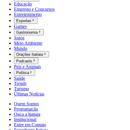
Educação
Emprego e Concursos
Entretenimento
Esportes
Games
Gastronomia
Jogos
Meio Ambiente
Mundo
Orações Itatiaia
Podcasts
Pets e Animais
Política
Saúde
Trends
Turismo
Últimas Notícias
Quem Somos
Programação
Ouça a Itatiaia
Institucional
Entre em Contato
Expediente Itatiaia