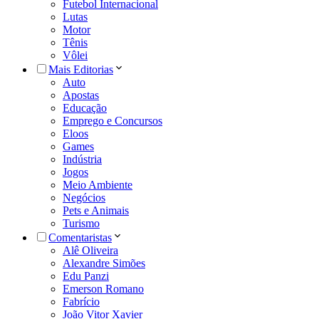
Futebol Internacional
Lutas
Motor
Tênis
Vôlei
Mais Editorias
Auto
Apostas
Educação
Emprego e Concursos
Eloos
Games
Indústria
Jogos
Meio Ambiente
Negócios
Pets e Animais
Turismo
Comentaristas
Alê Oliveira
Alexandre Simões
Edu Panzi
Emerson Romano
Fabrício
João Vitor Xavier