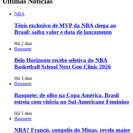
Últimas Notícias
NBA
Tênis exclusivo de MVP da NBA chega ao
Brasil; saiba valor e data de lançamento
Há 2 dias
Basquete
Belo Horizonte recebe seletiva do NBA
Basketball School Next Gen Clinic 2026
Há 3 dias
Basquete
Basquete: de olho na Copa América, Brasil
estreia com vitória no Sul-Americano Feminino
Há 5 dias
Basquete
NBA? Francis, congolês do Minas, revela maior