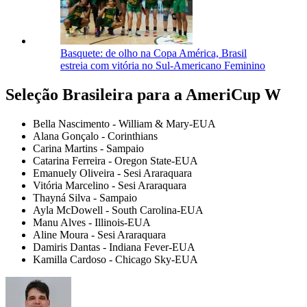
Basquete: de olho na Copa América, Brasil
estreia com vitória no Sul-Americano Feminino
Seleção Brasileira para a AmeriCup W
Bella Nascimento - William & Mary-EUA
Alana Gonçalo - Corinthians
Carina Martins - Sampaio
Catarina Ferreira - Oregon State-EUA
Emanuely Oliveira - Sesi Araraquara
Vitória Marcelino - Sesi Araraquara
Thayná Silva - Sampaio
Ayla McDowell - South Carolina-EUA
Manu Alves - Illinois-EUA
Aline Moura - Sesi Araraquara
Damiris Dantas - Indiana Fever-EUA
Kamilla Cardoso - Chicago Sky-EUA