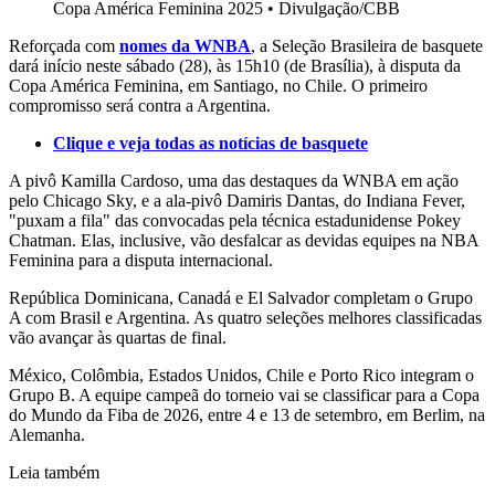
Copa América Feminina 2025
•
Divulgação/CBB
Reforçada com
nomes da WNBA
, a Seleção Brasileira de basquete
dará início neste sábado (28), às 15h10 (de Brasília), à disputa da
Copa América Feminina, em Santiago, no Chile. O primeiro
compromisso será contra a Argentina.
Clique e veja todas as notícias de basquete
A pivô Kamilla Cardoso, uma das destaques da WNBA em ação
pelo Chicago Sky, e a ala-pivô Damiris Dantas, do Indiana Fever,
"puxam a fila" das convocadas pela técnica estadunidense Pokey
Chatman. Elas, inclusive, vão desfalcar as devidas equipes na NBA
Feminina para a disputa internacional.
República Dominicana, Canadá e El Salvador completam o Grupo
A com Brasil e Argentina. As quatro seleções melhores classificadas
vão avançar às quartas de final.
México, Colômbia, Estados Unidos, Chile e Porto Rico integram o
Grupo B. A equipe campeã do torneio vai se classificar para a Copa
do Mundo da Fiba de 2026, entre 4 e 13 de setembro, em Berlim, na
Alemanha.
Leia também