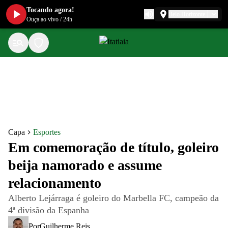
Tocando agora!
Belo Horizonte
Ouça ao vivo
/
24h
Capa
Esportes
Em comemoração de título, goleiro
beija namorado e assume
relacionamento
Alberto Lejárraga é goleiro do Marbella FC, campeão da
4ª divisão da Espanha
Por
Guilherme Reis