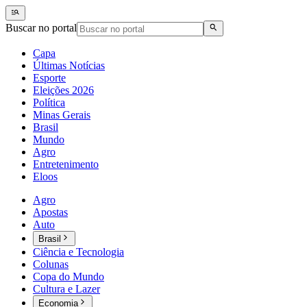
Buscar no portal
Capa
Últimas Notícias
Esporte
Eleições 2026
Política
Minas Gerais
Brasil
Mundo
Agro
Entretenimento
Eloos
Agro
Apostas
Auto
Brasil
Ciência e Tecnologia
Colunas
Copa do Mundo
Cultura e Lazer
Economia