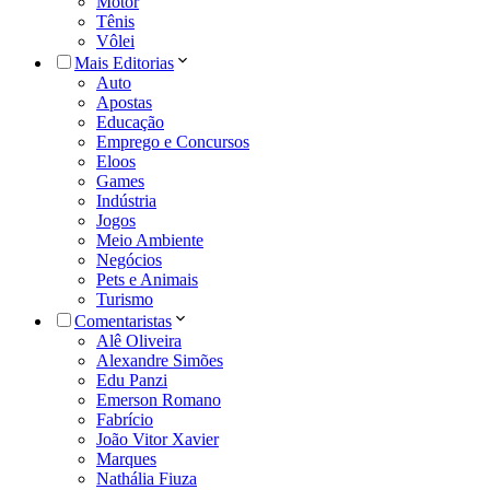
Motor
Tênis
Vôlei
Mais Editorias
Auto
Apostas
Educação
Emprego e Concursos
Eloos
Games
Indústria
Jogos
Meio Ambiente
Negócios
Pets e Animais
Turismo
Comentaristas
Alê Oliveira
Alexandre Simões
Edu Panzi
Emerson Romano
Fabrício
João Vitor Xavier
Marques
Nathália Fiuza