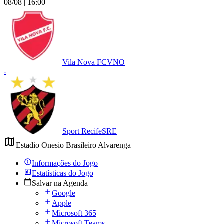
08/08 | 16:00
Vila Nova FC
VNO
-
Sport Recife
SRE
Estadio Onesio Brasileiro Alvarenga
Informações do Jogo
Estatísticas do Jogo
Salvar na Agenda
Google
Apple
Microsoft 365
Microsoft Teams