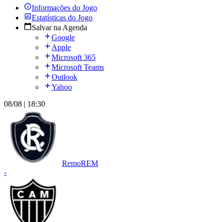
Informações do Jogo
Estatísticas do Jogo
Salvar na Agenda
Google
Apple
Microsoft 365
Microsoft Teams
Outlook
Yahoo
08/08 | 18:30
Remo
REM
-