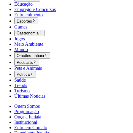
Educação
Emprego e Concursos
Entretenimento
Esportes
Games
Gastronomia
Jogos
Meio Ambiente
Mundo
Orações Itatiaia
Podcasts
Pets e Animais
Política
Saúde
Trends
Turismo
Últimas Notícias
Quem Somos
Programação
Ouça a Itatiaia
Institucional
Entre em Contato
Expediente Itatiaia