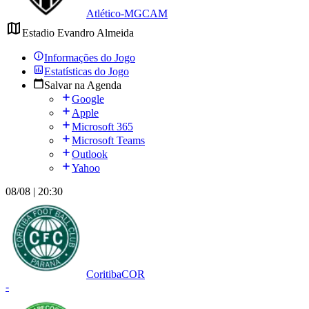
Atlético-MG
CAM
Estadio Evandro Almeida
Informações do Jogo
Estatísticas do Jogo
Salvar na Agenda
Google
Apple
Microsoft 365
Microsoft Teams
Outlook
Yahoo
08/08 | 20:30
Coritiba
COR
-