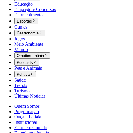
Educação
Emprego e Concursos
Entretenimento
Esportes
Games
Gastronomia
Jogos
Meio Ambiente
Mundo
Orações Itatiaia
Podcasts
Pets e Animais
Política
Saúde
Trends
Turismo
Últimas Notícias
Quem Somos
Programação
Ouça a Itatiaia
Institucional
Entre em Contato
Expediente Itatiaia