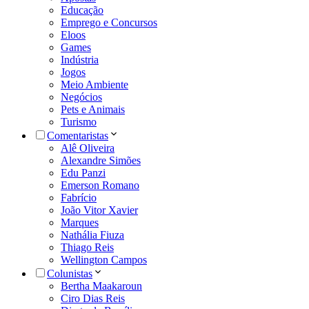
Educação
Emprego e Concursos
Eloos
Games
Indústria
Jogos
Meio Ambiente
Negócios
Pets e Animais
Turismo
Comentaristas
Alê Oliveira
Alexandre Simões
Edu Panzi
Emerson Romano
Fabrício
João Vitor Xavier
Marques
Nathália Fiuza
Thiago Reis
Wellington Campos
Colunistas
Bertha Maakaroun
Ciro Dias Reis