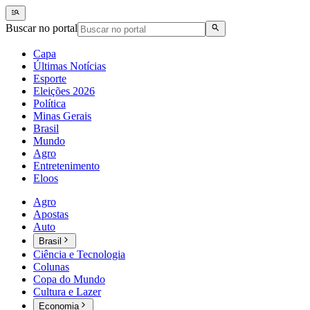
Buscar no portal
Capa
Últimas Notícias
Esporte
Eleições 2026
Política
Minas Gerais
Brasil
Mundo
Agro
Entretenimento
Eloos
Agro
Apostas
Auto
Brasil
Ciência e Tecnologia
Colunas
Copa do Mundo
Cultura e Lazer
Economia