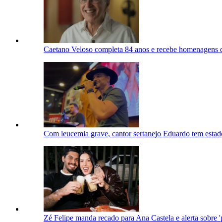
Caetano Veloso completa 84 anos e recebe homenagens d
Com leucemia grave, cantor sertanejo Eduardo tem estad
Zé Felipe manda recado para Ana Castela e alerta sobre 