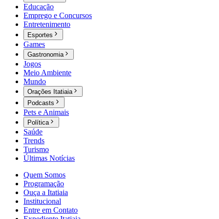
Educação
Emprego e Concursos
Entretenimento
Esportes
Games
Gastronomia
Jogos
Meio Ambiente
Mundo
Orações Itatiaia
Podcasts
Pets e Animais
Política
Saúde
Trends
Turismo
Últimas Notícias
Quem Somos
Programação
Ouça a Itatiaia
Institucional
Entre em Contato
Expediente Itatiaia