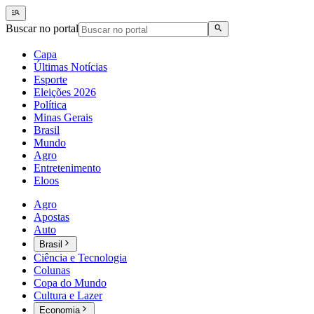
Buscar no portal
Capa
Últimas Notícias
Esporte
Eleições 2026
Política
Minas Gerais
Brasil
Mundo
Agro
Entretenimento
Eloos
Agro
Apostas
Auto
Brasil
Ciência e Tecnologia
Colunas
Copa do Mundo
Cultura e Lazer
Economia