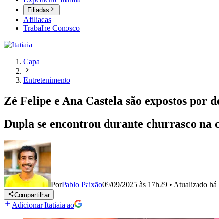
Filiadas
Afiliadas
Trabalhe Conosco
Capa
Entretenimento
Zé Felipe e Ana Castela são expostos por 
Dupla se encontrou durante churrasco na 
Por
Pablo Paixão
09/09/2025 às 17h29
•
Atualizado
há
Compartilhar
Adicionar Itatiaia ao