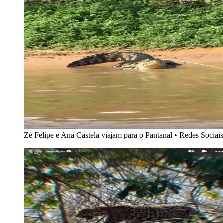
Zé Felipe e Ana Castela viajam para o Pantanal
•
Redes Sociais