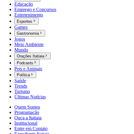
Educação
Emprego e Concursos
Entretenimento
Esportes
Games
Gastronomia
Jogos
Meio Ambiente
Mundo
Orações Itatiaia
Podcasts
Pets e Animais
Política
Saúde
Trends
Turismo
Últimas Notícias
Quem Somos
Programação
Ouça a Itatiaia
Institucional
Entre em Contato
Expediente Itatiaia