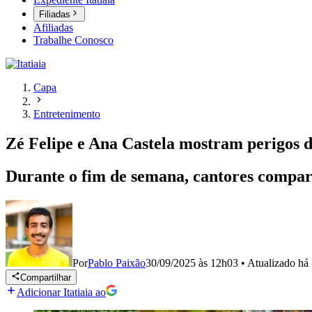
Filiadas
Afiliadas
Trabalhe Conosco
Capa
Entretenimento
Zé Felipe e Ana Castela mostram perigos 
Durante o fim de semana, cantores comparti
Por
Pablo Paixão
30/09/2025 às 12h03
•
Atualizado
há
Compartilhar
Adicionar Itatiaia ao