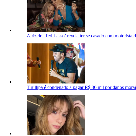
Atriz de ‘Ted Lasso’ revela ter se casado com motorista 
Tirullipa é condenado a pagar R$ 30 mil por danos mora