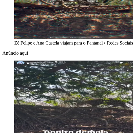
Zé Felipe e Ana Castela viajam para o Pantanal
•
Redes Sociais
Anúncio aqui