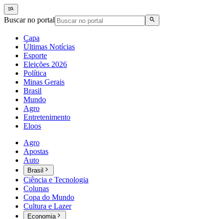
Buscar no portal
Capa
Últimas Notícias
Esporte
Eleições 2026
Política
Minas Gerais
Brasil
Mundo
Agro
Entretenimento
Eloos
Agro
Apostas
Auto
Brasil
Ciência e Tecnologia
Colunas
Copa do Mundo
Cultura e Lazer
Economia