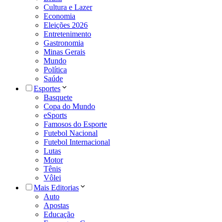
Cultura e Lazer
Economia
Eleições 2026
Entretenimento
Gastronomia
Minas Gerais
Mundo
Política
Saúde
Esportes
Basquete
Copa do Mundo
eSports
Famosos do Esporte
Futebol Nacional
Futebol Internacional
Lutas
Motor
Tênis
Vôlei
Mais Editorias
Auto
Apostas
Educação