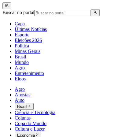
Buscar no portal
Capa
Últimas Notícias
Esporte
Eleições 2026
Política
Minas Gerais
Brasil
Mundo
Agro
Entretenimento
Eloos
Agro
Apostas
Auto
Brasil
Ciência e Tecnologia
Colunas
Copa do Mundo
Cultura e Lazer
Economia