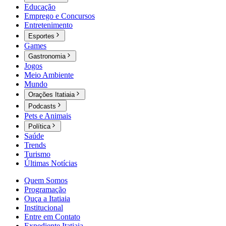
Educação
Emprego e Concursos
Entretenimento
Esportes
Games
Gastronomia
Jogos
Meio Ambiente
Mundo
Orações Itatiaia
Podcasts
Pets e Animais
Política
Saúde
Trends
Turismo
Últimas Notícias
Quem Somos
Programação
Ouça a Itatiaia
Institucional
Entre em Contato
Expediente Itatiaia