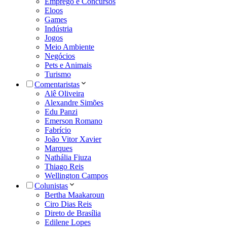
Emprego e Concursos
Eloos
Games
Indústria
Jogos
Meio Ambiente
Negócios
Pets e Animais
Turismo
Comentaristas
Alê Oliveira
Alexandre Simões
Edu Panzi
Emerson Romano
Fabrício
João Vitor Xavier
Marques
Nathália Fiuza
Thiago Reis
Wellington Campos
Colunistas
Bertha Maakaroun
Ciro Dias Reis
Direto de Brasília
Edilene Lopes