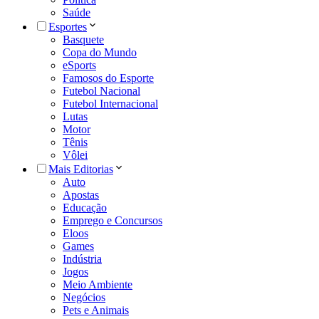
Saúde
Esportes
Basquete
Copa do Mundo
eSports
Famosos do Esporte
Futebol Nacional
Futebol Internacional
Lutas
Motor
Tênis
Vôlei
Mais Editorias
Auto
Apostas
Educação
Emprego e Concursos
Eloos
Games
Indústria
Jogos
Meio Ambiente
Negócios
Pets e Animais