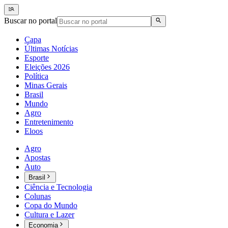
Buscar no portal
Capa
Últimas Notícias
Esporte
Eleições 2026
Política
Minas Gerais
Brasil
Mundo
Agro
Entretenimento
Eloos
Agro
Apostas
Auto
Brasil
Ciência e Tecnologia
Colunas
Copa do Mundo
Cultura e Lazer
Economia