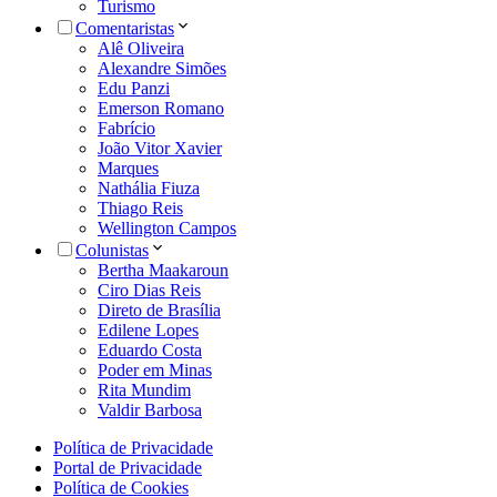
Turismo
Comentaristas
Alê Oliveira
Alexandre Simões
Edu Panzi
Emerson Romano
Fabrício
João Vitor Xavier
Marques
Nathália Fiuza
Thiago Reis
Wellington Campos
Colunistas
Bertha Maakaroun
Ciro Dias Reis
Direto de Brasília
Edilene Lopes
Eduardo Costa
Poder em Minas
Rita Mundim
Valdir Barbosa
Política de Privacidade
Portal de Privacidade
Política de Cookies