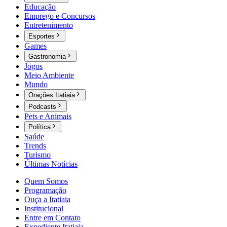
Educação
Emprego e Concursos
Entretenimento
Esportes
Games
Gastronomia
Jogos
Meio Ambiente
Mundo
Orações Itatiaia
Podcasts
Pets e Animais
Política
Saúde
Trends
Turismo
Últimas Notícias
Quem Somos
Programação
Ouça a Itatiaia
Institucional
Entre em Contato
Expediente Itatiaia