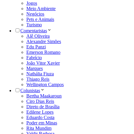
Jogos
Meio Ambiente
Negócios
Pets e Animais
Turismo
Comentaristas
Alê Oliveira
Alexandre Simões
Edu Panzi
Emerson Romano
Fabrício
João Vitor Xavier
Marques
Nathália Fiuza
Thiago Reis
Wellington Campos
Colunistas
Bertha Maakaroun
Ciro Dias Reis
Direto de Brasília
Edilene Lopes
Eduardo Costa
Poder em Minas
Rita Mundim
Valdir Barbosa