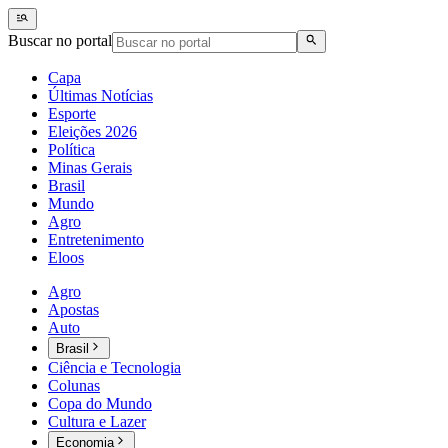
Buscar no portal
Capa
Últimas Notícias
Esporte
Eleições 2026
Política
Minas Gerais
Brasil
Mundo
Agro
Entretenimento
Eloos
Agro
Apostas
Auto
Brasil
Ciência e Tecnologia
Colunas
Copa do Mundo
Cultura e Lazer
Economia