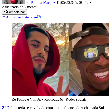
Por
Patrícia Marques
11/05/2026 às 08h52
•
Atualizado
há 2 meses
Compartilhar
Adicionar Itatiaia ao
Zé Felipe e Vini Jr.
•
Reprodução | Redes sociais
Zé Felipe
teria se envolvido com uma influenciadora chamada
Sol