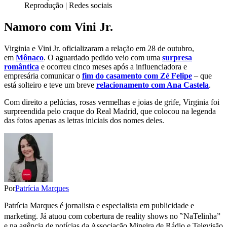
Reprodução | Redes sociais
Namoro com Vini Jr.
Virginia e Vini Jr. oficializaram a relação em 28 de outubro,
em
Mônaco
. O aguardado pedido veio com uma
surpresa
romântica
e ocorreu cinco meses após a influenciadora e
empresária comunicar o
fim do casamento com Zé Felipe
– que
está solteiro e teve um breve
relacionamento com Ana Castela
.
Com direito a pelúcias, rosas vermelhas e joias de grife, Virginia foi
surpreendida pelo craque do Real Madrid, que colocou na legenda
das fotos apenas as letras iniciais dos nomes deles.
Por
Patrícia Marques
Patrícia Marques é jornalista e especialista em publicidade e
marketing. Já atuou com cobertura de reality shows no ‶NaTelinha”
e na agência de notícias da Associação Mineira de Rádio e Televisão