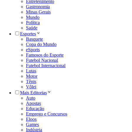
Entretenimento
Gastronomia
Minas Gerais
Mundo
Política
Saúde
Esportes
Basquete
Copa do Mundo
eSports
Famosos do Esporte
Futebol Nacional
Futebol Internacional
Lutas
Motor
Tênis
Vôlei
Mais Editorias
Auto
Apostas
Educação
Emprego e Concursos
Eloos
Games
Indústria