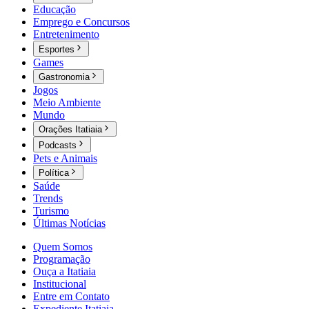
Educação
Emprego e Concursos
Entretenimento
Esportes
Games
Gastronomia
Jogos
Meio Ambiente
Mundo
Orações Itatiaia
Podcasts
Pets e Animais
Política
Saúde
Trends
Turismo
Últimas Notícias
Quem Somos
Programação
Ouça a Itatiaia
Institucional
Entre em Contato
Expediente Itatiaia