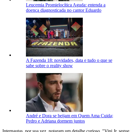
Leucemia Promielocítica Aguda: entenda a
doença diagnosticada no cantor Eduardo
A Fazenda 18: novidades, data e tudo o que se
sabe sobre o reality show
André e Dora se beijam em Quem Ama Cuida;
Pedro e Adriana dormem juntos
Internautas, por sua vez, notaram um detalhe curioso. "Vini Jr. segue