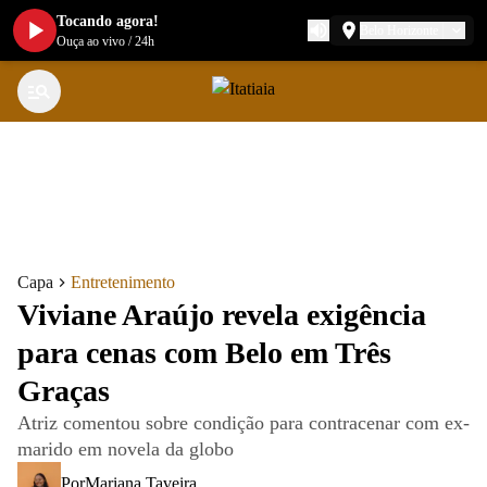
Tocando agora!
Belo Horizonte
Ouça ao vivo
/
24h
Capa
Entretenimento
Viviane Araújo revela exigência
para cenas com Belo em Três
Graças
Atriz comentou sobre condição para contracenar com ex-
marido em novela da globo
Por
Mariana Taveira