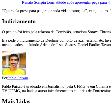
Renato Scarpin toma atitude após apresentar peça para 
“Quero ela presa para pagar por cada vida destroçada”, exigiu outro.
Indiciamento
O pedido foi feito pela relatora da Comissão, senadora Soraya Throni
Ela pede o indiciamento de Deolane por jogo de azar, estelionato, la
mencionados, incluindo Adélia de Jesus Soares, Daniel Pardim Tavare
Por
Pablo Paixão
Pablo Paixão é graduado em Jornalismo, pela UFMG, e em Cinema e 
TV UFMG, na Itatiaia atuou inicialmente nas editorias de Entretenime
Mais Lidas