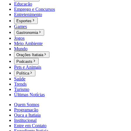
Educação
Emprego e Concursos
Entretenimento
Esportes
Games
Gastronomia
Jogos
Meio Ambiente
Mundo
Orações Itatiaia
Podcasts
Pets e Animais
Política
Saúde
Trends
Turismo
Últimas Notícias
Quem Somos
Programação
Ouça a Itatiaia
Institucional
Entre em Contato
Expediente Itatiaia