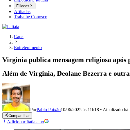
Filiadas
Afiliadas
Trabalhe Conosco
Capa
Entretenimento
Virginia publica mensagem religiosa após 
Além de Virginia, Deolane Bezerra e outra
Por
Pablo Paixão
10/06/2025 às 11h18
•
Atualizado
há 
Compartilhar
Adicionar Itatiaia ao