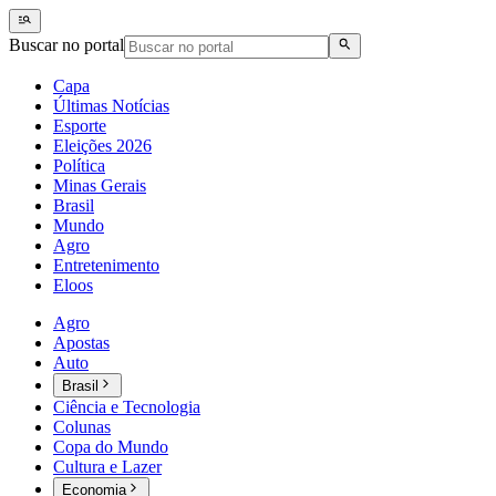
Buscar no portal
Capa
Últimas Notícias
Esporte
Eleições 2026
Política
Minas Gerais
Brasil
Mundo
Agro
Entretenimento
Eloos
Agro
Apostas
Auto
Brasil
Ciência e Tecnologia
Colunas
Copa do Mundo
Cultura e Lazer
Economia