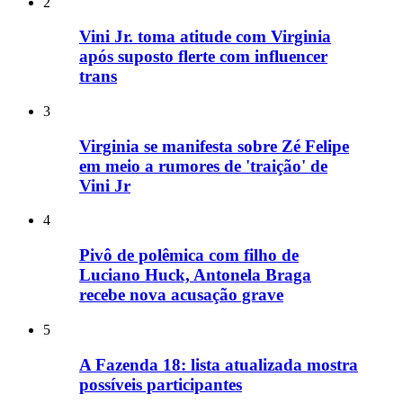
2
Vini Jr. toma atitude com Virginia
após suposto flerte com influencer
trans
3
Virginia se manifesta sobre Zé Felipe
em meio a rumores de 'traição' de
Vini Jr
4
Pivô de polêmica com filho de
Luciano Huck, Antonela Braga
recebe nova acusação grave
5
A Fazenda 18: lista atualizada mostra
possíveis participantes