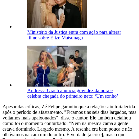
Ministério da Justiça entra com ação para alterar
filme sobre Elize Matsunaga
Andressa Urach anuncia gravidez da nora e
celebra chegada do primeiro neto: ‘Um sonho’
Apesar das críticas, Zé Felipe garantiu que a relação saiu fortalecida
após o período de afastamento. "Ficamos uns seis dias largados, mas
voltamos mais apaixonados", disse o cantor. Ele também detalhou
como foi o momento conturbado: "Nem na mesma cama a gente
estava dormindo. Largado mesmo. A resenha era bem pouca e não
olhávamos na cara um do outro. É verdade [a crise], mas o que