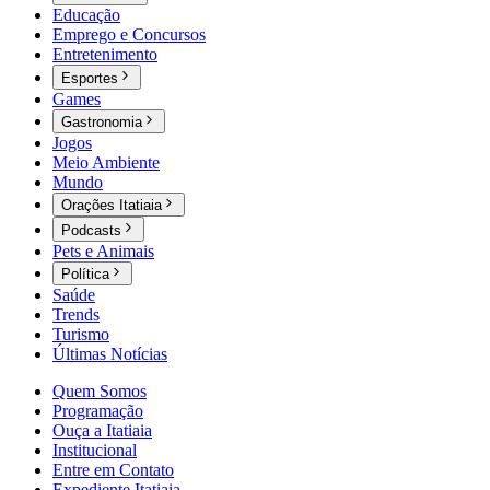
Educação
Emprego e Concursos
Entretenimento
Esportes
Games
Gastronomia
Jogos
Meio Ambiente
Mundo
Orações Itatiaia
Podcasts
Pets e Animais
Política
Saúde
Trends
Turismo
Últimas Notícias
Quem Somos
Programação
Ouça a Itatiaia
Institucional
Entre em Contato
Expediente Itatiaia