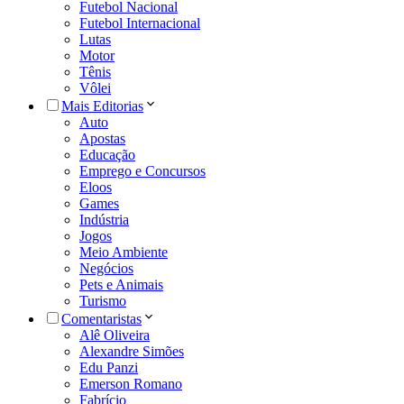
Futebol Nacional
Futebol Internacional
Lutas
Motor
Tênis
Vôlei
Mais Editorias
Auto
Apostas
Educação
Emprego e Concursos
Eloos
Games
Indústria
Jogos
Meio Ambiente
Negócios
Pets e Animais
Turismo
Comentaristas
Alê Oliveira
Alexandre Simões
Edu Panzi
Emerson Romano
Fabrício