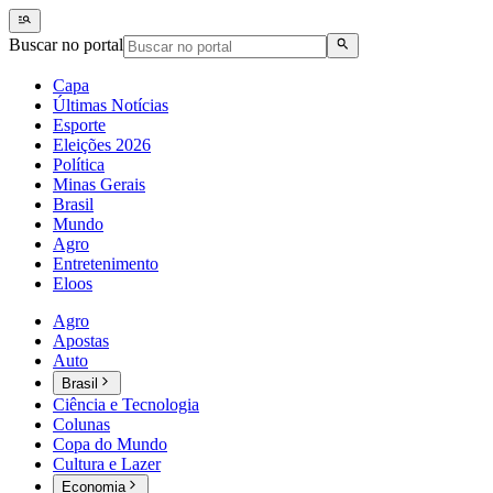
Buscar no portal
Capa
Últimas Notícias
Esporte
Eleições 2026
Política
Minas Gerais
Brasil
Mundo
Agro
Entretenimento
Eloos
Agro
Apostas
Auto
Brasil
Ciência e Tecnologia
Colunas
Copa do Mundo
Cultura e Lazer
Economia